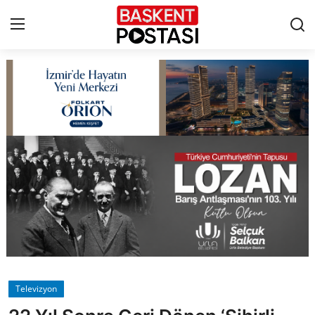
İletişim
Çerez Politikası
Künye
Ankara
TBMM
Yerel Yönetimler
Televizyon
Cumhurbaşkanlığı