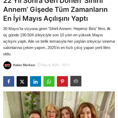
22 Yıl Sonra Geri Dönen ‘Sihirli
Bakanlıklar
Annem’ Gişede Tüm Zamanların
En İyi Mayıs Açılışını Yaptı
Siyasi Partiler
30 Mayıs’ta vizyona giren ‘Sihirli Annem: Hepimiz Biriz’ filmi, ilk
Mülki İdare
üç günde 190.504 izleyiciyle son 10 yılın en yüksek Mayıs
açılışını yaptı. Aile ve birlik temasıyla her yaştan izleyiciyi sinema
Toplum ve Yaşam
salonlarına çeken yapım, 2025'in en hızlı çıkış yapan yerli filmi
oldu.
Sivil Toplum Kuruluşları
Haber Merkezi
Haz 4, 2025 - 10:11
Kamu Kurumları ve Üst Kurullar
Resmi Reklamlar