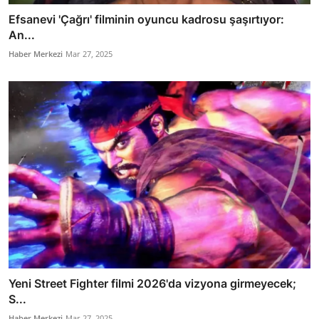
Efsanevi 'Çağrı' filminin oyuncu kadrosu şaşırtıyor:
An...
Haber Merkezi
Mar 27, 2025
Yeni Street Fighter filmi 2026'da vizyona girmeyecek;
S...
Haber Merkezi
Mar 27, 2025