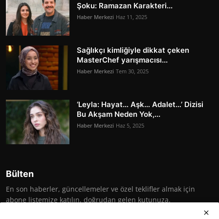
Şoku: Ramazan Karakteri...
Haber Merkezi
Haz 11, 2025
Sağlıkçı kimliğiyle dikkat çeken
MasterChef yarışmacısı...
Haber Merkezi
Tem 30, 2025
‘Leyla: Hayat… Aşk… Adalet…’ Dizisi
Bu Akşam Neden Yok,...
Haber Merkezi
Haz 5, 2025
Bülten
En son haberler, güncellemeler ve özel teklifler almak için
abone listemize katılın, doğrudan gelen kutunuza.