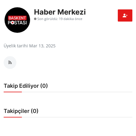
Bakanlıklar
Haber Merkezi
Son görüldü: 19 dakika önce
Siyasi Partiler
Mülki İdare
Üyelik tarihi Mar 13, 2025
Toplum ve Yaşam
Sivil Toplum Kuruluşları
Kamu Kurumları ve Üst Kurullar
Takip Ediliyor (0)
Resmi Reklamlar
Takipçiler (0)