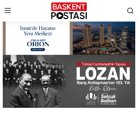
İletişim
Çerez Politikası
Künye
Ankara
TBMM
Yerel Yönetimler
Cumhurbaşkanlığı