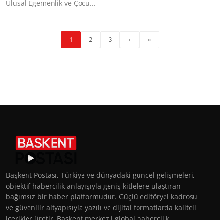
Ulusal Egemenlik ve Çocu...
1
2
3
›
»
Başkent Postası, Türkiye ve dünyadaki güncel gelişmeleri,
objektif habercilik anlayışıyla geniş kitlelere ulaştıran
bağımsız bir haber platformudur. Güçlü editöryel kadrosu
ve güvenilir altyapısıyla yazılı ve dijital formatlarda kaliteli
içerikler üretir. Başkent merkezli global habercilik