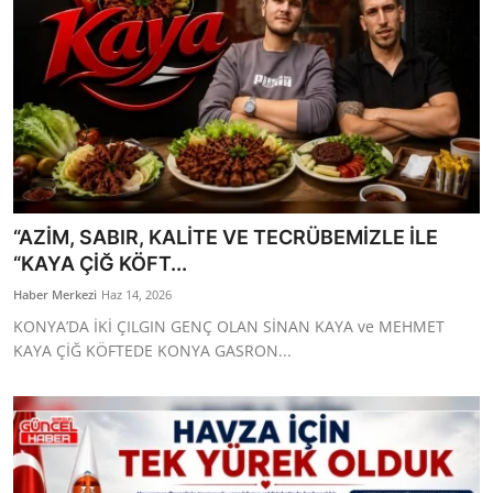
“AZİM, SABIR, KALİTE VE TECRÜBEMİZLE İLE
“KAYA ÇİĞ KÖFT...
Haber Merkezi
Haz 14, 2026
KONYA’DA İKİ ÇILGIN GENÇ OLAN SİNAN KAYA ve MEHMET
KAYA ÇİĞ KÖFTEDE KONYA GASRON...