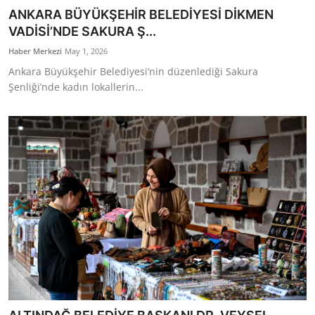
ANKARA BÜYÜKŞEHİR BELEDİYESİ DİKMEN
VADİSİ’NDE SAKURA Ş...
Haber Merkezi
May 1, 2026
Ankara Büyükşehir Belediyesi’nin düzenlediği Sakura
Şenliği’nde kadın lokallerin...