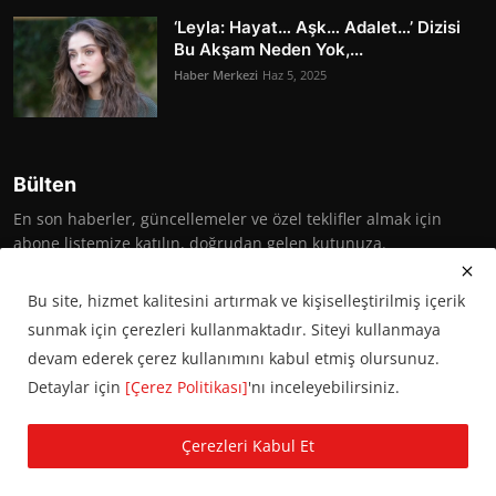
‘Leyla: Hayat… Aşk… Adalet…’ Dizisi
Bu Akşam Neden Yok,...
Haber Merkezi
Haz 5, 2025
Bülten
En son haberler, güncellemeler ve özel teklifler almak için
abone listemize katılın, doğrudan gelen kutunuza.
Abone Ol
Bu site, hizmet kalitesini artırmak ve kişiselleştirilmiş içerik
sunmak için çerezleri kullanmaktadır. Siteyi kullanmaya
devam ederek çerez kullanımını kabul etmiş olursunuz.
Detaylar için
[Çerez Politikası]
'nı inceleyebilirsiniz.
© 2016 Başkent Postası. Tüm hakları saklıdır.
Çerezleri Kabul Et
KVKK Aydınlatma Metni