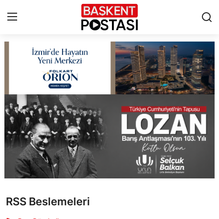
İletişim
Çerez Politikası
Künye
Ankara
TBMM
Yerel Yönetimler
RSS Beslemeleri
Cumhurbaşkanlığı