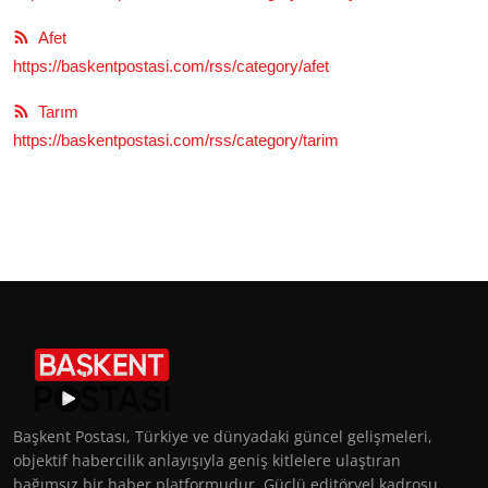
Afet
https://baskentpostasi.com/rss/category/afet
Tarım
https://baskentpostasi.com/rss/category/tarim
Başkent Postası, Türkiye ve dünyadaki güncel gelişmeleri,
objektif habercilik anlayışıyla geniş kitlelere ulaştıran
bağımsız bir haber platformudur. Güçlü editöryel kadrosu