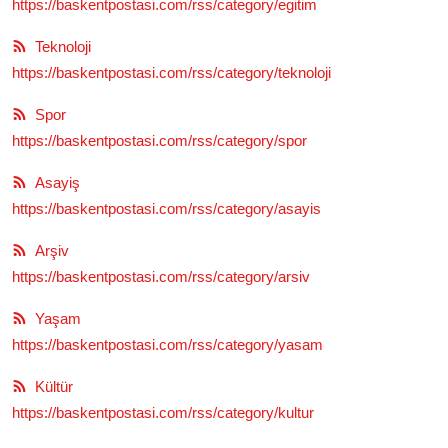
https://baskentpostasi.com/rss/category/egitim
Teknoloji
https://baskentpostasi.com/rss/category/teknoloji
Spor
https://baskentpostasi.com/rss/category/spor
Asayiş
https://baskentpostasi.com/rss/category/asayis
Arşiv
https://baskentpostasi.com/rss/category/arsiv
Yaşam
https://baskentpostasi.com/rss/category/yasam
Kültür
https://baskentpostasi.com/rss/category/kultur