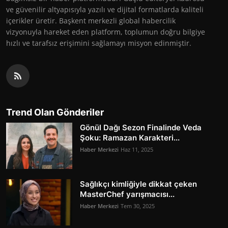
ve güvenilir altyapısıyla yazılı ve dijital formatlarda kaliteli
içerikler üretir. Başkent merkezli global habercilik
vizyonuyla hareket eden platform, toplumun doğru bilgiye
hızlı ve tarafsız erişimini sağlamayı misyon edinmiştir.
Trend Olan Gönderiler
Gönül Dağı Sezon Finalinde Veda
Şoku: Ramazan Karakteri...
Haber Merkezi
Haz 11, 2025
Sağlıkçı kimliğiyle dikkat çeken
MasterChef yarışmacısı...
Haber Merkezi
Tem 30, 2025