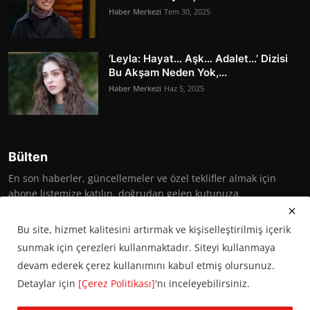
Haber Merkezi
Tem 30, 2025
‘Leyla: Hayat… Aşk… Adalet…’ Dizisi
Bu Akşam Neden Yok,...
Haber Merkezi
Haz 5, 2025
Bülten
En son haberler, güncellemeler ve özel teklifler almak için
abone listemize katılın, doğrudan gelen kutunuza.
Abone Ol
Bu site, hizmet kalitesini artırmak ve kişiselleştirilmiş içerik
sunmak için çerezleri kullanmaktadır. Siteyi kullanmaya
devam ederek çerez kullanımını kabul etmiş olursunuz.
Detaylar için
[Çerez Politikası]
'nı inceleyebilirsiniz.
© 2016 Başkent Postası. Tüm hakları saklıdır.