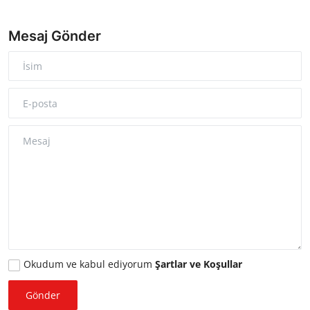
Bakanlıklar
Mesaj Gönder
Siyasi Partiler
Mülki İdare
Toplum ve Yaşam
Sivil Toplum Kuruluşları
Kamu Kurumları ve Üst Kurullar
Resmi Reklamlar
Okudum ve kabul ediyorum
Şartlar ve Koşullar
Gönder