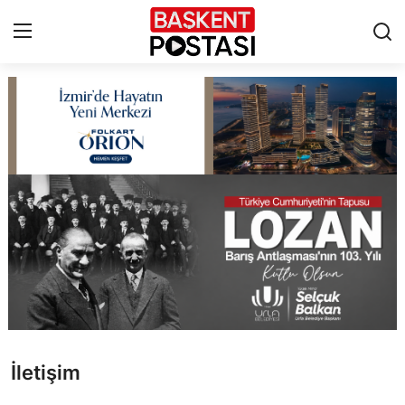
İletişim
Çerez Politikası
Künye
Ankara
TBMM
Yerel Yönetimler
İletişim
Cumhurbaşkanlığı