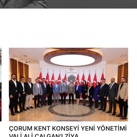
ÇORUM KENT KONSEYİ YENİ YÖNETİMİ
VALİ ALİ ÇALGAN’I ZİYA...