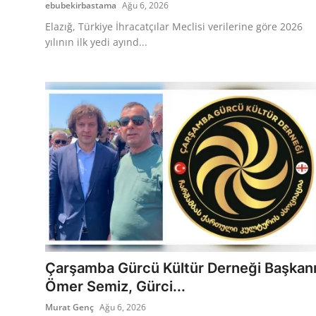
ebubekirbastama
Ağu 6, 2026
Elazığ, Türkiye İhracatçılar Meclisi verilerine göre 2026
yılının ilk yedi ayınd...
Çarşamba Gürcü Kültür Derneği Başkan
Ömer Semiz, Gürci...
Murat Genç
Ağu 6, 2026