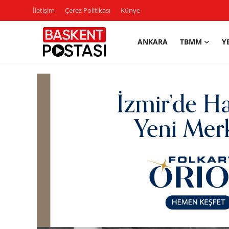
İletişim
Çerez Politikası
Künye
ANKARA
TBMM
Y
İletişim
Çerez Politikası
Künye
Ankara
TBMM
Yerel Yönetimler
Cumhurbaşkanlığı