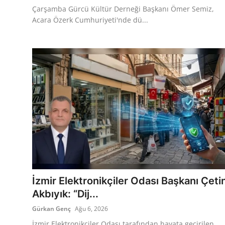
Çarşamba Gürcü Kültür Derneği Başkanı Ömer Semiz,
Acara Özerk Cumhuriyeti'nde dü...
İzmir Elektronikçiler Odası Başkanı Çeti
Akbıyık: “Dij...
Gürkan Genç
Ağu 6, 2026
İzmir Elektronikçiler Odası tarafından hayata geçirilen