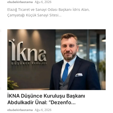
ebubekirbastama
Ağu 6, 2026
Elazığ Ticaret ve Sanayi Odası Başkanı İdris Alan,
Çamyatağı Küçük Sanayi Sitesi...
ı
İKNA Düşünce Kuruluşu Başkanı
Abdulkadir Ünal: “Dezenfo...
ebubekirbastama
Ağu 6, 2026