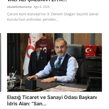
ebubekirbastama
Ağu 6, 2026
Çorum Kent Konseyi'nin 9. Dönem Olağan Seçimli Genel
Kurulu'nun ardından yeniden...
Elazığ Ticaret ve Sanayi Odası Başkanı
İdris Alan: “San...