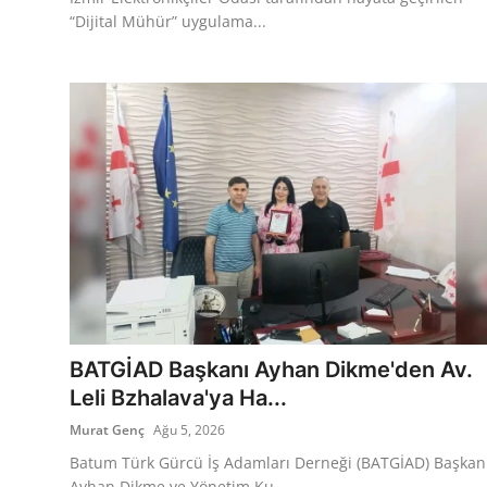
“Dijital Mühür” uygulama...
BATGİAD Başkanı Ayhan Dikme'den Av.
Leli Bzhalava'ya Ha...
Murat Genç
Ağu 5, 2026
Batum Türk Gürcü İş Adamları Derneği (BATGİAD) Başkan
Ayhan Dikme ve Yönetim Ku...