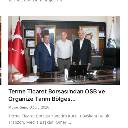
Terme Ticaret Borsası'ndan OSB ve
Organize Tarım Bölges...
Murat Genç
Ağu 5, 2026
Terme Ticaret Borsası Yönetim Kurulu Başkanı Haluk
Trabzon, Meclis Başkanı Ömer ...