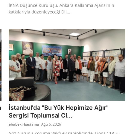
İKNA Düşünce Kuruluşu, Ankara Kalkınma Ajansı'nın
katkılarıyla düzenleyeceği Dij...
n
İstanbul'da "Bu Yük Hepimize Ağır"
Sergisi Toplumsal Ci...
ebubekirbastama
Ağu 6, 2026
Göz Nurunu Koruma Vakfı ev sahipliğinde, Lions 118-E