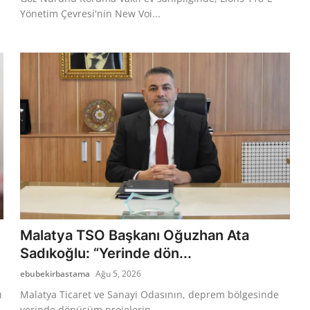
Yönetim Çevresi'nin New Voi...
Malatya TSO Başkanı Oğuzhan Ata
Sadıkoğlu: “Yerinde dön...
ebubekirbastama
Ağu 5, 2026
ı
Malatya Ticaret ve Sanayi Odasının, deprem bölgesinde
yerinde dönüşüm projelerin...