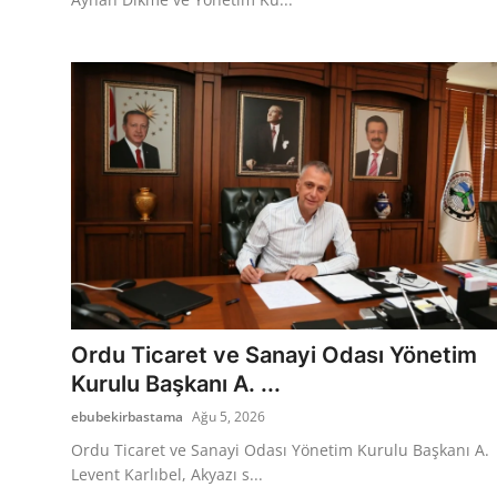
Ordu Ticaret ve Sanayi Odası Yönetim
Kurulu Başkanı A. ...
ebubekirbastama
Ağu 5, 2026
Ordu Ticaret ve Sanayi Odası Yönetim Kurulu Başkanı A.
Levent Karlıbel, Akyazı s...