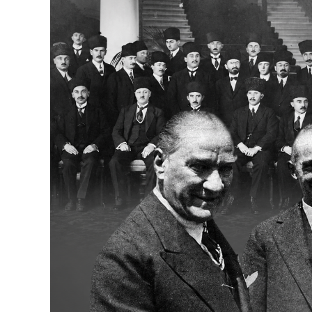
Bakanlıklar
Siyasi Partiler
Mülki İdare
Toplum ve Yaşam
Sivil Toplum Kuruluşları
Kamu Kurumları ve Üst Kurullar
Resmi Reklamlar