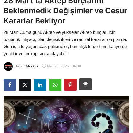
28 Mart’ta Akrep Burçlarını
Bakanlıklar
Beklenmedik Değişimler ve Cesur
Kararlar Bekliyor
Siyasi Partiler
28 Mart Cuma günü Akrep ve yükselen Akrep burçları için
Mülki İdare
özgürlük ihtiyacı, plan değişiklikleri ve radikal kararlar ön planda.
Gün içinde yaşanacak gelişmeler, hem ilişkilerde hem kariyerde
Toplum ve Yaşam
yeni bir yolun kapısını aralayabilir.
Sivil Toplum Kuruluşları
Haber Merkezi
Mar 28, 2025 - 06:30
Kamu Kurumları ve Üst Kurullar
Resmi Reklamlar