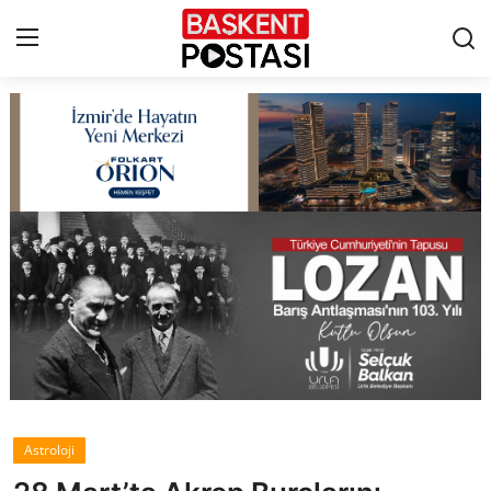
İletişim
Çerez Politikası
Künye
Ankara
TBMM
Yerel Yönetimler
Astroloji
Cumhurbaşkanlığı