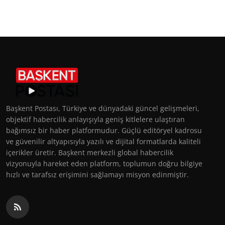
Başkent Postası, Türkiye ve dünyadaki güncel gelişmeleri,
objektif habercilik anlayışıyla geniş kitlelere ulaştıran
bağımsız bir haber platformudur. Güçlü editöryel kadrosu
ve güvenilir altyapısıyla yazılı ve dijital formatlarda kaliteli
içerikler üretir. Başkent merkezli global habercilik
vizyonuyla hareket eden platform, toplumun doğru bilgiye
hızlı ve tarafsız erişimini sağlamayı misyon edinmiştir.