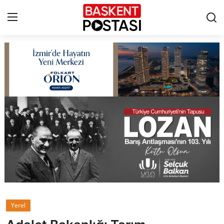
İletişim
Çerez Politikası
Künye
Ankara
TBMM
Yerel Yönetimler
Yerel
Cumhurbaşkanlığı