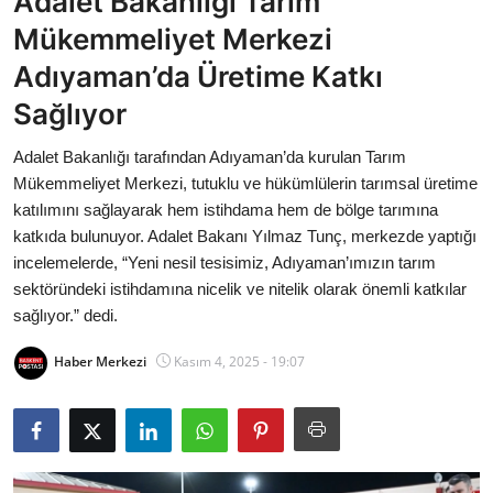
Adalet Bakanlığı Tarım
Bakanlıklar
Mükemmeliyet Merkezi
Adıyaman’da Üretime Katkı
Siyasi Partiler
Sağlıyor
Mülki İdare
Adalet Bakanlığı tarafından Adıyaman’da kurulan Tarım
Mükemmeliyet Merkezi, tutuklu ve hükümlülerin tarımsal üretime
Toplum ve Yaşam
katılımını sağlayarak hem istihdama hem de bölge tarımına
katkıda bulunuyor. Adalet Bakanı Yılmaz Tunç, merkezde yaptığı
Sivil Toplum Kuruluşları
incelemelerde, “Yeni nesil tesisimiz, Adıyaman’ımızın tarım
sektöründeki istihdamına nicelik ve nitelik olarak önemli katkılar
Kamu Kurumları ve Üst Kurullar
sağlıyor.” dedi.
Resmi Reklamlar
Haber Merkezi
Kasım 4, 2025 - 19:07