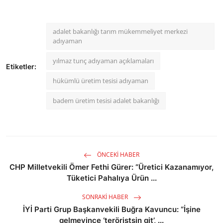
adalet bakanlığı tarım mükemmeliyet merkezi
adıyaman
yılmaz tunç adıyaman açıklamaları
Etiketler:
hükümlü üretim tesisi adıyaman
badem üretim tesisi adalet bakanlığı
ÖNCEKI HABER
CHP Milletvekili Ömer Fethi Gürer: “Üretici Kazanamıyor,
Tüketici Pahalıya Ürün ...
SONRAKI HABER
İYİ Parti Grup Başkanvekili Buğra Kavuncu: “İşine
gelmeyince ‘teröristsin git’, ...