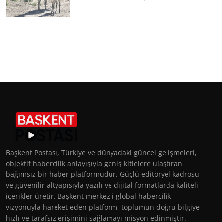
Başkent Postası, Türkiye ve dünyadaki güncel gelişmeleri,
objektif habercilik anlayışıyla geniş kitlelere ulaştıran
bağımsız bir haber platformudur. Güçlü editöryel kadrosu
ve güvenilir altyapısıyla yazılı ve dijital formatlarda kaliteli
içerikler üretir. Başkent merkezli global habercilik
vizyonuyla hareket eden platform, toplumun doğru bilgiye
hızlı ve tarafsız erişimini sağlamayı misyon edinmiştir.