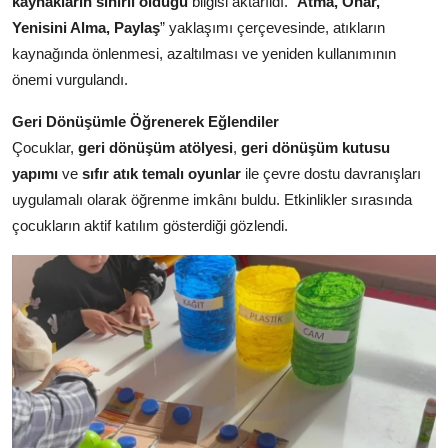
kaynakların sınırlı olduğu
bilgisi aktarıldı. “
Atma, Onar,
Yenisini Alma, Paylaş
” yaklaşımı çerçevesinde, atıkların
kaynağında önlenmesi, azaltılması ve yeniden kullanımının
önemi vurgulandı.
Geri Dönüşümle Öğrenerek Eğlendiler
Çocuklar,
geri dönüşüm atölyesi
,
geri dönüşüm kutusu
yapımı
ve
sıfır atık temalı oyunlar
ile çevre dostu davranışları
uygulamalı olarak öğrenme imkânı buldu. Etkinlikler sırasında
çocukların aktif katılım gösterdiği gözlendi.