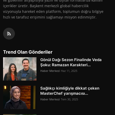
ve güvenilir altyapısıyla yazılı ve dijital formatlarda kaliteli
içerikler üretir. Başkent merkezli global habercilik
vizyonuyla hareket eden platform, toplumun doğru bilgiye
hızlı ve tarafsız erişimini sağlamayı misyon edinmiştir.
Trend Olan Gönderiler
Gönül Dağı Sezon Finalinde Veda
Şoku: Ramazan Karakteri...
Haber Merkezi
Haz 11, 2025
Sağlıkçı kimliğiyle dikkat çeken
MasterChef yarışmacısı...
Haber Merkezi
Tem 30, 2025