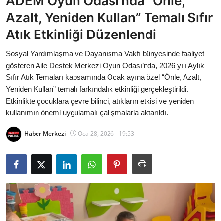
ADEM Oyun Odası’nda “Önle,
Bakanlıklar
Azalt, Yeniden Kullan” Temalı Sıfır
Atık Etkinliği Düzenlendi
Siyasi Partiler
Sosyal Yardımlaşma ve Dayanışma Vakfı bünyesinde faaliyet
Mülki İdare
gösteren Aile Destek Merkezi Oyun Odası’nda, 2026 yılı Aylık
Sıfır Atık Temaları kapsamında Ocak ayına özel “Önle, Azalt,
Toplum ve Yaşam
Yeniden Kullan” temalı farkındalık etkinliği gerçekleştirildi.
Etkinlikte çocuklara çevre bilinci, atıkların etkisi ve yeniden
Sivil Toplum Kuruluşları
kullanımın önemi uygulamalı çalışmalarla aktarıldı.
Kamu Kurumları ve Üst Kurullar
Haber Merkezi
Oca 28, 2026 - 19:53
Resmi Reklamlar