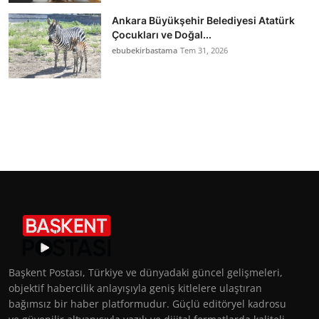
Ankara Büyükşehir Belediyesi Atatürk
Çocukları ve Doğal...
ebubekirbastama
Tem 31, 2026
Başkent Postası, Türkiye ve dünyadaki güncel gelişmeleri,
objektif habercilik anlayışıyla geniş kitlelere ulaştıran
bağımsız bir haber platformudur. Güçlü editöryel kadrosu