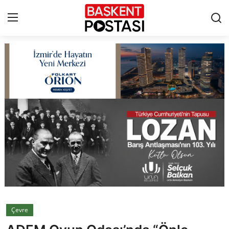
İletişim
Çerez Politikası
Künye
Ankara
TBMM
Yerel Yönetimler
Çevre
Cumhurbaşkanlığı