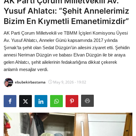
AK Parti Çorum Milletvekili Av.
Bakanlıklar
Yusuf Ahlatcı: “Şehit Annelerimiz
Bizim En Kıymetli Emanetimizdir”
Siyasi Partiler
AK Parti Çorum Milletvekili ve TBMM İçişleri Komisyonu Üyesi
Mülki İdare
Av. Yusuf Ahlatcı, Anneler Günü kapsamında 2017 yılında
Şırnak’ta şehit olan Sedat Düzgün’ün ailesini ziyaret etti. Şehidin
Toplum ve Yaşam
annesi Neriman Düzgün ve babası Elvan Düzgün ile bir araya
gelen Ahlatcı, şehit ailelerinin fedakarlığına dikkat çekerek
Sivil Toplum Kuruluşları
anlamlı mesajlar verdi.
Kamu Kurumları ve Üst Kurullar
ebubekirbastama
May 9, 2026 - 19:02
Resmi Reklamlar