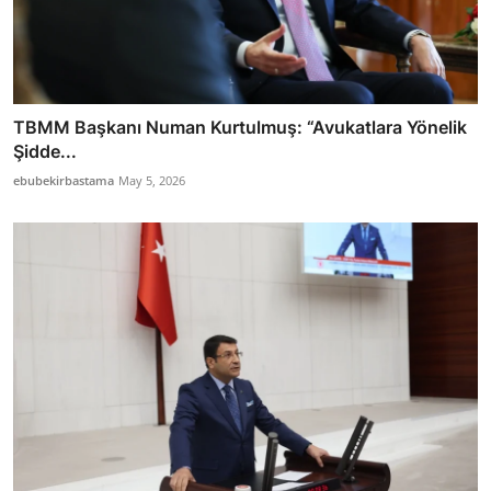
TBMM Başkanı Numan Kurtulmuş: “Avukatlara Yönelik
Şidde...
ebubekirbastama
May 5, 2026