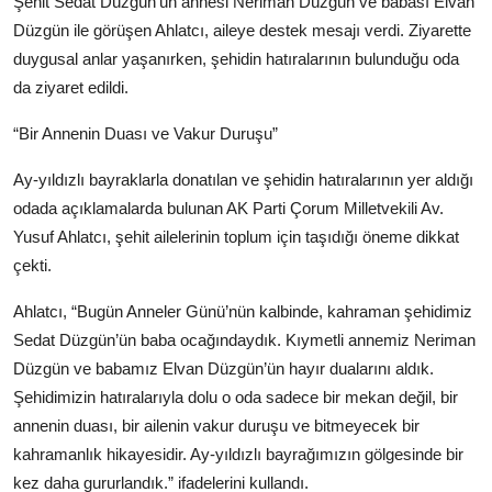
Şehit Sedat Düzgün’ün annesi Neriman Düzgün ve babası Elvan
Düzgün ile görüşen Ahlatcı, aileye destek mesajı verdi. Ziyarette
duygusal anlar yaşanırken, şehidin hatıralarının bulunduğu oda
da ziyaret edildi.
“Bir Annenin Duası ve Vakur Duruşu”
Ay-yıldızlı bayraklarla donatılan ve şehidin hatıralarının yer aldığı
odada açıklamalarda bulunan AK Parti Çorum Milletvekili Av.
Yusuf Ahlatcı, şehit ailelerinin toplum için taşıdığı öneme dikkat
çekti.
Ahlatcı, “Bugün Anneler Günü’nün kalbinde, kahraman şehidimiz
Sedat Düzgün’ün baba ocağındaydık. Kıymetli annemiz Neriman
Düzgün ve babamız Elvan Düzgün’ün hayır dualarını aldık.
Şehidimizin hatıralarıyla dolu o oda sadece bir mekan değil, bir
annenin duası, bir ailenin vakur duruşu ve bitmeyecek bir
kahramanlık hikayesidir. Ay-yıldızlı bayrağımızın gölgesinde bir
kez daha gururlandık.” ifadelerini kullandı.