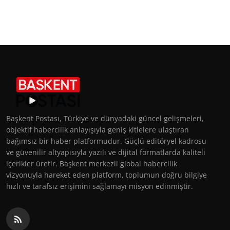
Başkent Postası, Türkiye ve dünyadaki güncel gelişmeleri,
objektif habercilik anlayışıyla geniş kitlelere ulaştıran
bağımsız bir haber platformudur. Güçlü editöryel kadrosu
ve güvenilir altyapısıyla yazılı ve dijital formatlarda kaliteli
içerikler üretir. Başkent merkezli global habercilik
vizyonuyla hareket eden platform, toplumun doğru bilgiye
hızlı ve tarafsız erişimini sağlamayı misyon edinmiştir.