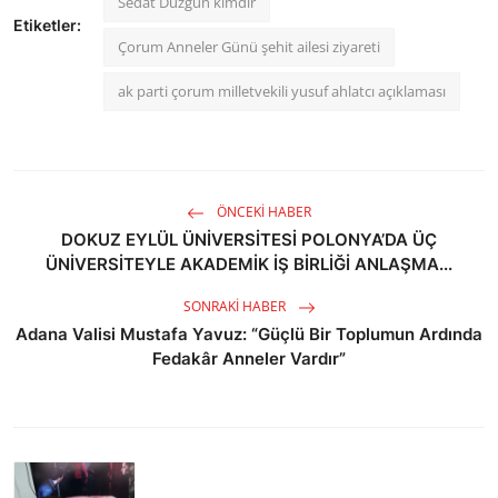
Sedat Düzgün kimdir
Etiketler:
Çorum Anneler Günü şehit ailesi ziyareti
ak parti çorum milletvekili yusuf ahlatcı açıklaması
ÖNCEKI HABER
DOKUZ EYLÜL ÜNİVERSİTESİ POLONYA’DA ÜÇ
ÜNİVERSİTEYLE AKADEMİK İŞ BİRLİĞİ ANLAŞMA...
SONRAKI HABER
Adana Valisi Mustafa Yavuz: “Güçlü Bir Toplumun Ardında
Fedakâr Anneler Vardır”