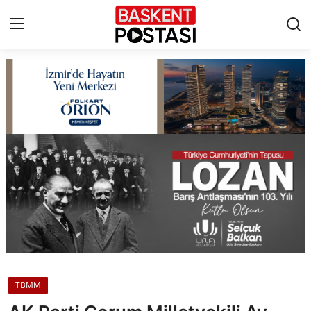
İletişim
Çerez Politikası
Künye
Ankara
TBMM
Yerel Yönetimler
TBMM
Cumhurbaşkanlığı