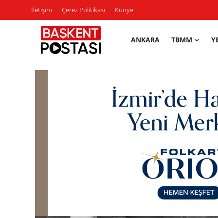
İletişim
Çerez Politikası
Künye
ANKARA
TBMM
Y
İletişim
Çerez Politikası
Künye
Ankara
TBMM
Yerel Yönetimler
Cumhurbaşkanlığı