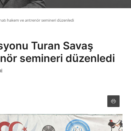
natı hakem ve antrenör semineri düzenledi
syonu Turan Savaş
nör semineri düzenledi
İ