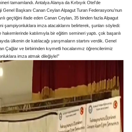
neri tamamlandı. Antalya Alanya da Kırbıyık Otel’de
ği Genel Başkanı Canan Ceylan Alpagut Turan Federasyonu’nun
ılı geçtiğini ifade eden Canan Ceylan, 35 binden fazla Alpagut
ni şampiyonluklara imza atacaklarını belirterek, şunları söyledi:
 hakemlerinde katılımıyla bir eğitim semineri yaptı. çok başarılı
ıda ülkenin de katılacağı yarışmaların startını verdik. Genel
 Çağlar ve birbirinden kıymetli hocalarımız öğrencilerimiz
nluklara imza atmak dileğiyle!”