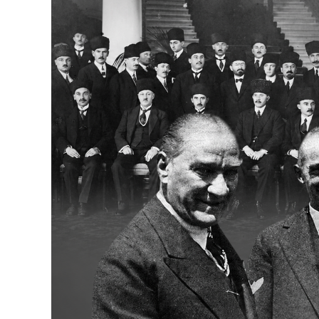
Bakanlıklar
Siyasi Partiler
Mülki İdare
Toplum ve Yaşam
Sivil Toplum Kuruluşları
Kamu Kurumları ve Üst Kurullar
Resmi Reklamlar