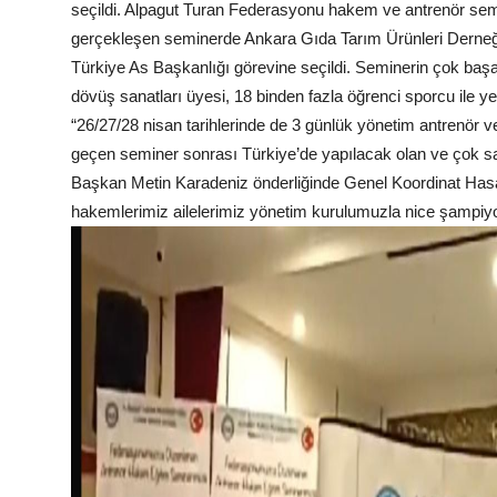
seçildi. Alpagut Turan Federasyonu hakem ve antrenör semi
gerçekleşen seminerde Ankara Gıda Tarım Ürünleri Derne
Türkiye As Başkanlığı görevine seçildi. Seminerin çok başar
dövüş sanatları üyesi, 18 binden fazla öğrenci sporcu ile ye
“26/27/28 nisan tarihlerinde de 3 günlük yönetim antrenör ve
geçen seminer sonrası Türkiye’de yapılacak olan ve çok say
Başkan Metin Karadeniz önderliğinde Genel Koordinat Hasan
hakemlerimiz ailelerimiz yönetim kurulumuzla nice şampiyo