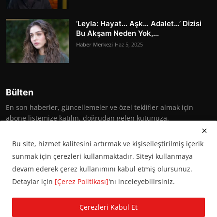
‘Leyla: Hayat… Aşk… Adalet…’ Dizisi
Bu Akşam Neden Yok,...
Haber Merkezi
Haz 5, 2025
Bülten
En son haberler, güncellemeler ve özel teklifler almak için
abone listemize katılın, doğrudan gelen kutunuza.
Abone Ol
Bu site, hizmet kalitesini artırmak ve kişiselleştirilmiş içerik
sunmak için çerezleri kullanmaktadır. Siteyi kullanmaya
devam ederek çerez kullanımını kabul etmiş olursunuz.
Detaylar için
[Çerez Politikası]
'nı inceleyebilirsiniz.
© 2016 Başkent Postası. Tüm hakları saklıdır.
Çerezleri Kabul Et
KVKK Aydınlatma Metni