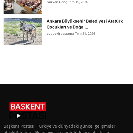
Gürkan Genç
Tem 15, 2026
Ankara Büyükşehir Belediyesi Atatürk
Çocukları ve Doğal...
ebubekirbastama
Tem 31, 2026
Başkent Postası, Türkiye ve dünyadaki güncel gelişmeleri,
objektif habercilik anlayışıyla geniş kitlelere ulaştıran