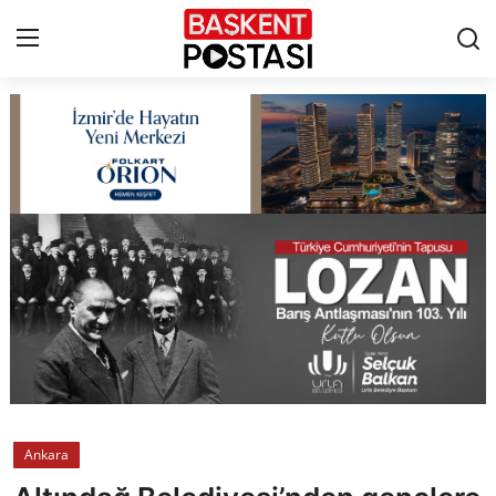
İletişim
Çerez Politikası
Künye
Ankara
TBMM
Yerel Yönetimler
Ankara
Cumhurbaşkanlığı