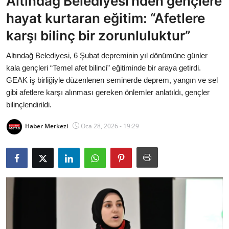
Altındağ Belediyesi’nden gençlere
Bakanlıklar
hayat kurtaran eğitim: “Afetlere
karşı bilinç bir zorunluluktur”
Siyasi Partiler
Altındağ Belediyesi, 6 Şubat depreminin yıl dönümüne günler
Mülki İdare
kala gençleri “Temel afet bilinci” eğitiminde bir araya getirdi.
GEAK iş birliğiyle düzenlenen seminerde deprem, yangın ve sel
Toplum ve Yaşam
gibi afetlere karşı alınması gereken önlemler anlatıldı, gençler
bilinçlendirildi.
Sivil Toplum Kuruluşları
Haber Merkezi
Oca 28, 2026 - 19:29
Kamu Kurumları ve Üst Kurullar
Resmi Reklamlar