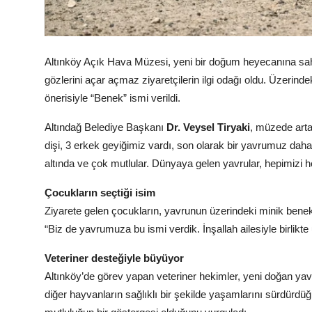
Altınköy Açık Hava Müzesi, yeni bir doğum heyecanına sahn
gözlerini açar açmaz ziyaretçilerin ilgi odağı oldu. Üzerind
önerisiyle “Benek” ismi verildi.
Altındağ Belediye Başkanı
Dr. Veysel Tiryaki
, müzede artan
dişi, 3 erkek geyiğimiz vardı, son olarak bir yavrumuz da
altında ve çok mutlular. Dünyaya gelen yavrular, hepimizi he
Çocukların seçtiği isim
Ziyarete gelen çocukların, yavrunun üzerindeki minik benek
“Biz de yavrumuza bu ismi verdik. İnşallah ailesiyle birlikte u
Veteriner desteğiyle büyüyor
Altınköy’de görev yapan veteriner hekimler, yeni doğan yavru
diğer hayvanların sağlıklı bir şekilde yaşamlarını sürdürd