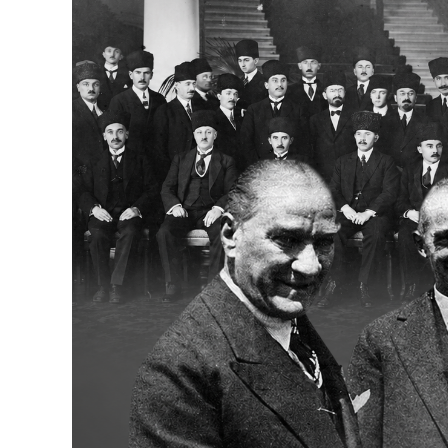
Bakanlıklar
Siyasi Partiler
Mülki İdare
Toplum ve Yaşam
Sivil Toplum Kuruluşları
Kamu Kurumları ve Üst Kurullar
Resmi Reklamlar