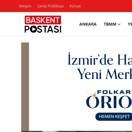
İletişim
Çerez Politikası
Künye
ANKARA
TBMM
Y
İletişim
Çerez Politikası
Künye
Ankara
TBMM
Yerel Yönetimler
Cumhurbaşkanlığı