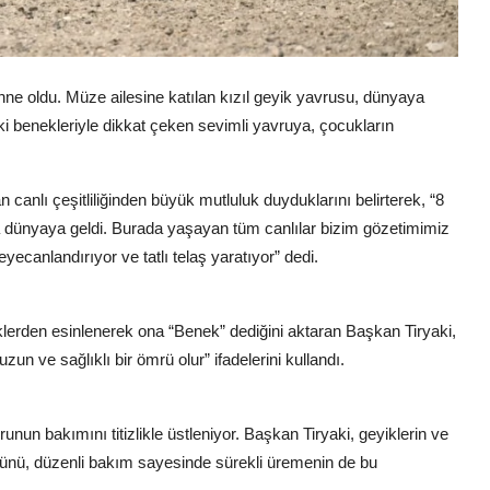
e oldu. Müze ailesine katılan kızıl geyik yavrusu, dünyaya
eki benekleriyle dikkat çeken sevimli yavruya, çocukların
 canlı çeşitliliğinden büyük mutluluk duyduklarını belirterek, “8
ha dünyaya geldi. Burada yaşayan tüm canlılar bizim gözetimimiz
yecanlandırıyor ve tatlı telaş yaratıyor” dedi.
lerden esinlenerek ona “Benek” dediğini aktaran Başkan Tiryaki,
zun ve sağlıklı bir ömrü olur” ifadelerini kullandı.
nun bakımını titizlikle üstleniyor. Başkan Tiryaki, geyiklerin ve
üğünü, düzenli bakım sayesinde sürekli üremenin de bu