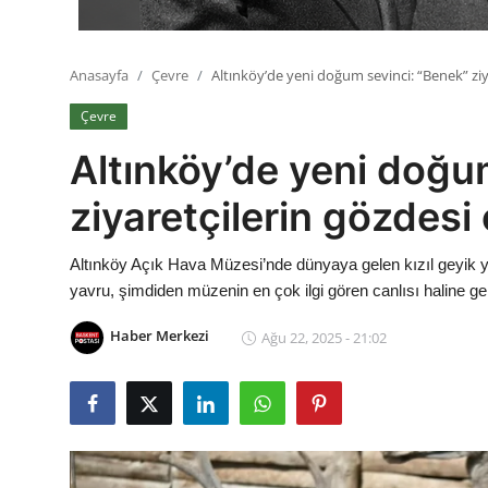
Anasayfa
Çevre
Altınköy’de yeni doğum sevinci: “Benek” ziy
Çevre
Altınköy’de yeni doğu
ziyaretçilerin gözdesi
Altınköy Açık Hava Müzesi’nde dünyaya gelen kızıl geyik ya
yavru, şimdiden müzenin en çok ilgi gören canlısı haline gel
Haber Merkezi
Ağu 22, 2025 - 21:02