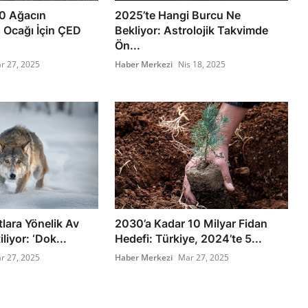
0 Ağacın
2025’te Hangi Burcu Ne
ş Ocağı İçin ÇED
Bekliyor: Astrolojik Takvimde
Ön...
r 27, 2025
Haber Merkezi
Nis 18, 2025
lara Yönelik Av
2030’a Kadar 10 Milyar Fidan
liyor: ‘Dok...
Hedefi: Türkiye, 2024’te 5...
r 27, 2025
Haber Merkezi
Mar 27, 2025