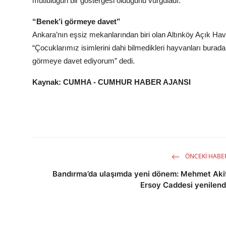
mutluluğun bir göstergesi olduğunu vurguladı.
“Benek’i görmeye davet”
Ankara’nın eşsiz mekanlarından biri olan Altınköy Açık Hava
“Çocuklarımız isimlerini dahi bilmedikleri hayvanları bura
görmeye davet ediyorum” dedi.
Kaynak: CUMHA - CUMHUR HABER AJANSI
ÖNCEKI HABE
Bandırma’da ulaşımda yeni dönem: Mehmet Aki
Ersoy Caddesi yenilend