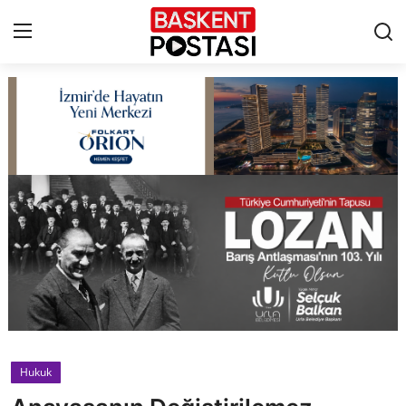
İletişim
Çerez Politikası
Künye
Ankara
TBMM
Yerel Yönetimler
Hukuk
Cumhurbaşkanlığı