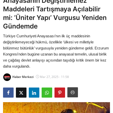
Anayasanın Değiştirilemez
Bakanlıklar
Maddeleri Tartışmaya Açılabilir
mi: ‘Üniter Yapı’ Vurgusu Yeniden
Siyasi Partiler
Gündemde
Mülki İdare
Türkiye Cumhuriyeti Anayasası’nın ilk üç maddesinin
değiştirilemeyeceği hükmü, özellikle ‘ülkesi ve milletiyle
Toplum ve Yaşam
bölünmez bütünlük’ vurgusuyla yeniden gündeme geldi. Erzurum
Kongresi'nden bugüne uzanan bu anayasal temelin, ulusal birlik
Sivil Toplum Kuruluşları
ve çağdaş devlet anlayışı açısından taşıdığı kritik önem bir kez
daha vurgulandı.
Kamu Kurumları ve Üst Kurullar
Haber Merkezi
Mar 27, 2025 - 11:58
Resmi Reklamlar