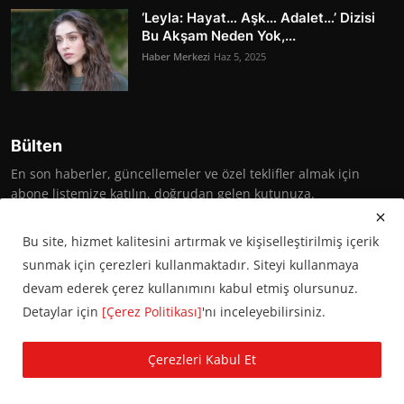
‘Leyla: Hayat… Aşk… Adalet…’ Dizisi
Bu Akşam Neden Yok,...
Haber Merkezi
Haz 5, 2025
Bülten
En son haberler, güncellemeler ve özel teklifler almak için
abone listemize katılın, doğrudan gelen kutunuza.
Abone Ol
Bu site, hizmet kalitesini artırmak ve kişiselleştirilmiş içerik
sunmak için çerezleri kullanmaktadır. Siteyi kullanmaya
devam ederek çerez kullanımını kabul etmiş olursunuz.
Detaylar için
[Çerez Politikası]
'nı inceleyebilirsiniz.
© 2016 Başkent Postası. Tüm hakları saklıdır.
Çerezleri Kabul Et
KVKK Aydınlatma Metni