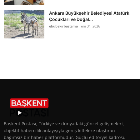
Ankara Büyükşehir Belediyesi Atatürk
Çocukları ve Doğal...
ebubekirbastama
Tem 31, 2026
Başkent Postası, Türkiye ve dünyadaki güncel gelişmeleri,
objektif habercilik anlayışıyla geniş kitlelere ulaştıran
bağımsız bir haber platformudur. Güçlü editöryel kadrosu