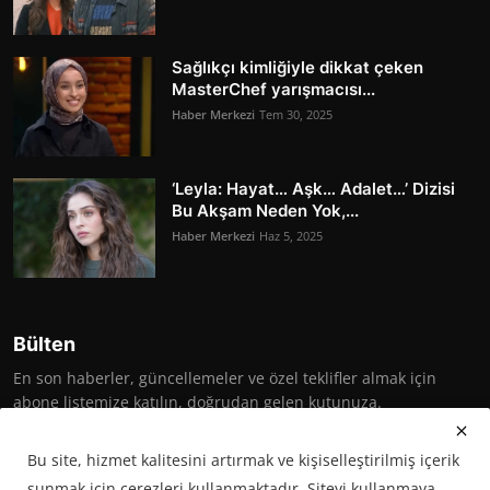
Sağlıkçı kimliğiyle dikkat çeken
MasterChef yarışmacısı...
Haber Merkezi
Tem 30, 2025
‘Leyla: Hayat… Aşk… Adalet…’ Dizisi
Bu Akşam Neden Yok,...
Haber Merkezi
Haz 5, 2025
Bülten
En son haberler, güncellemeler ve özel teklifler almak için
abone listemize katılın, doğrudan gelen kutunuza.
Abone Ol
Bu site, hizmet kalitesini artırmak ve kişiselleştirilmiş içerik
sunmak için çerezleri kullanmaktadır. Siteyi kullanmaya