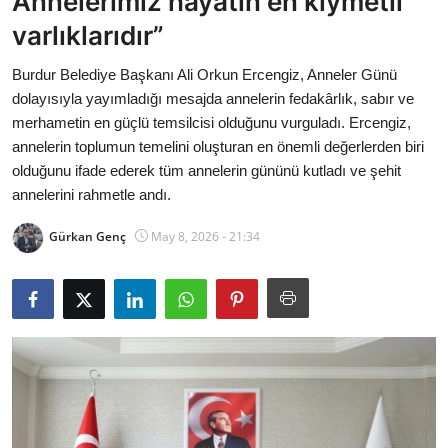
Annelerimiz hayatın en kıymetli
Bakanlıklar
varlıklarıdır”
Siyasi Partiler
Burdur Belediye Başkanı Ali Orkun Ercengiz, Anneler Günü
dolayısıyla yayımladığı mesajda annelerin fedakârlık, sabır ve
Mülki İdare
merhametin en güçlü temsilcisi olduğunu vurguladı. Ercengiz,
annelerin toplumun temelini oluşturan en önemli değerlerden biri
Toplum ve Yaşam
olduğunu ifade ederek tüm annelerin gününü kutladı ve şehit
annelerini rahmetle andı.
Sivil Toplum Kuruluşları
Gürkan Genç
May 8, 2026 - 21:34
Kamu Kurumları ve Üst Kurullar
Resmi Reklamlar