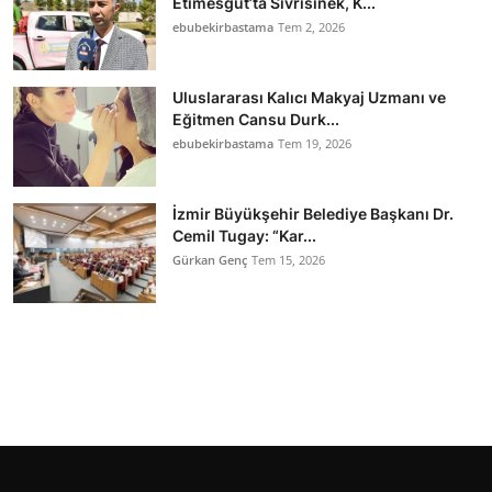
Etimesgut’ta Sivrisinek, K...
ebubekirbastama
Tem 2, 2026
Uluslararası Kalıcı Makyaj Uzmanı ve
Eğitmen Cansu Durk...
ebubekirbastama
Tem 19, 2026
İzmir Büyükşehir Belediye Başkanı Dr.
Cemil Tugay: “Kar...
Gürkan Genç
Tem 15, 2026