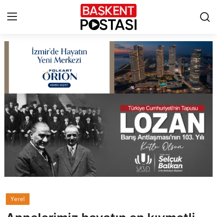
İletişim
Çerez Politikası
Künye
Ankara
TBMM
Yerel Yönetimler
Yerel
Cumhurbaşkanlığı