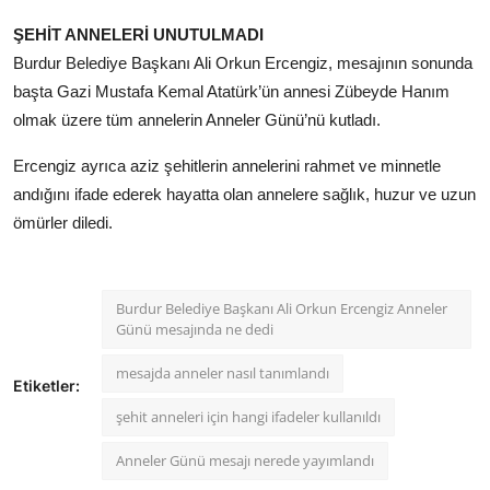
ŞEHİT ANNELERİ UNUTULMADI
Burdur Belediye Başkanı Ali Orkun Ercengiz, mesajının sonunda
başta Gazi Mustafa Kemal Atatürk’ün annesi Zübeyde Hanım
olmak üzere tüm annelerin Anneler Günü’nü kutladı.
Ercengiz ayrıca aziz şehitlerin annelerini rahmet ve minnetle
andığını ifade ederek hayatta olan annelere sağlık, huzur ve uzun
ömürler diledi.
Burdur Belediye Başkanı Ali Orkun Ercengiz Anneler
Günü mesajında ne dedi
mesajda anneler nasıl tanımlandı
Etiketler:
şehit anneleri için hangi ifadeler kullanıldı
Anneler Günü mesajı nerede yayımlandı