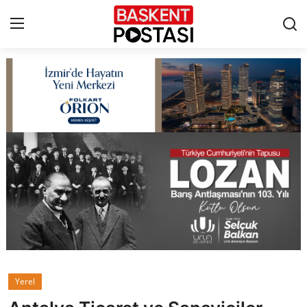
İletişim
Çerez Politikası
Künye
Ankara
TBMM
Yerel Yönetimler
Yerel
Cumhurbaşkanlığı