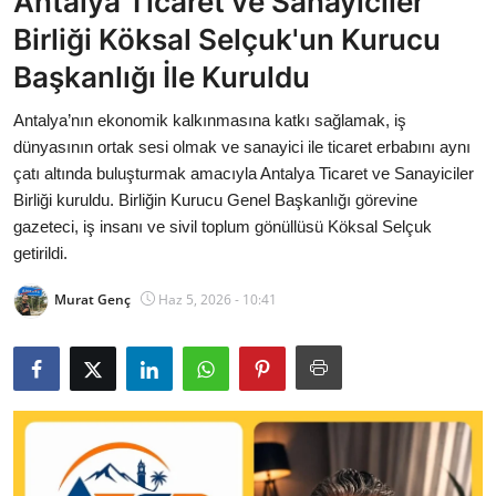
Antalya Ticaret ve Sanayiciler
Bakanlıklar
Birliği Köksal Selçuk'un Kurucu
Başkanlığı İle Kuruldu
Siyasi Partiler
Antalya’nın ekonomik kalkınmasına katkı sağlamak, iş
Mülki İdare
dünyasının ortak sesi olmak ve sanayici ile ticaret erbabını aynı
çatı altında buluşturmak amacıyla Antalya Ticaret ve Sanayiciler
Toplum ve Yaşam
Birliği kuruldu. Birliğin Kurucu Genel Başkanlığı görevine
gazeteci, iş insanı ve sivil toplum gönüllüsü Köksal Selçuk
Sivil Toplum Kuruluşları
getirildi.
Kamu Kurumları ve Üst Kurullar
Murat Genç
Haz 5, 2026 - 10:41
Resmi Reklamlar