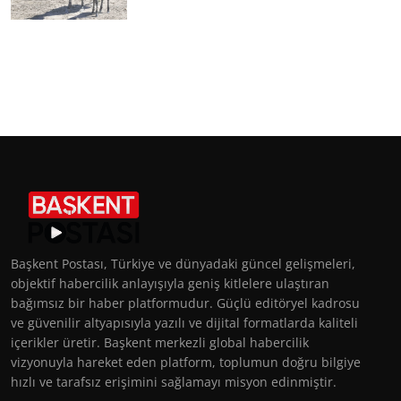
Başkent Postası, Türkiye ve dünyadaki güncel gelişmeleri,
objektif habercilik anlayışıyla geniş kitlelere ulaştıran
bağımsız bir haber platformudur. Güçlü editöryel kadrosu
ve güvenilir altyapısıyla yazılı ve dijital formatlarda kaliteli
içerikler üretir. Başkent merkezli global habercilik
vizyonuyla hareket eden platform, toplumun doğru bilgiye
hızlı ve tarafsız erişimini sağlamayı misyon edinmiştir.