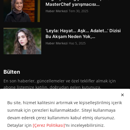
MasterChef yarışmacısı...
Haber Merkezi
Tem 30, 2025
‘Leyla: Hayat… Aşk… Adalet…’ Dizisi
Bu Akşam Neden Yok,...
Haber Merkezi
Haz 5, 2025
Bülten
En son haberler, güncellemeler ve özel teklifler almak için
abone listemize katılın, doğrudan gelen kutunuza.
Abone Ol
Bu site, hizmet kalitesini artırmak ve kişiselleştirilmiş içerik
sunmak için çerezleri kullanmaktadır. Siteyi kullanmaya
devam ederek çerez kullanımını kabul etmiş olursunuz.
Detaylar için
[Çerez Politikası]
'nı inceleyebilirsiniz.