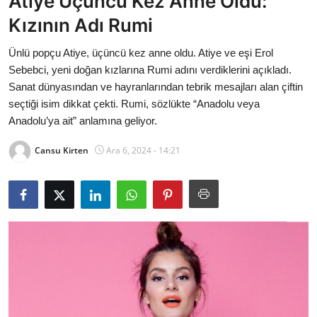
Atiye Üçüncü Kez Anne Oldu:
Bakanlıklar
Kızının Adı Rumi
Siyasi Partiler
Ünlü popçu Atiye, üçüncü kez anne oldu. Atiye ve eşi Erol
Sebebci, yeni doğan kızlarına Rumi adını verdiklerini açıkladı.
Mülki İdare
Sanat dünyasından ve hayranlarından tebrik mesajları alan çiftin
seçtiği isim dikkat çekti. Rumi, sözlükte “Anadolu veya
Toplum ve Yaşam
Anadolu’ya ait” anlamına geliyor.
Cansu Kirten
Ara 6, 2024 - 14:21
Sivil Toplum Kuruluşları
Kamu Kurumları ve Üst Kurullar
Resmi Reklamlar