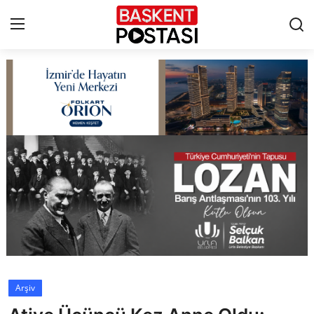
İletişim
Çerez Politikası
Künye
Ankara
TBMM
Yerel Yönetimler
Arşiv
Cumhurbaşkanlığı