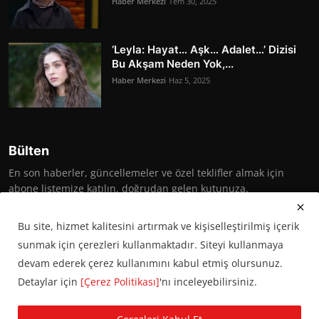
Haber Merkezi
Tem 30, 2025
‘Leyla: Hayat… Aşk… Adalet…’ Dizisi
Bu Akşam Neden Yok,...
Haber Merkezi
Haz 5, 2025
Bülten
En son haberler, güncellemeler ve özel teklifler almak için
abone listemize katılın, doğrudan gelen kutunuza.
Abone Ol
Bu site, hizmet kalitesini artırmak ve kişiselleştirilmiş içerik
sunmak için çerezleri kullanmaktadır. Siteyi kullanmaya
devam ederek çerez kullanımını kabul etmiş olursunuz.
Detaylar için
[Çerez Politikası]
'nı inceleyebilirsiniz.
© 2016 Başkent Postası. Tüm hakları saklıdır.