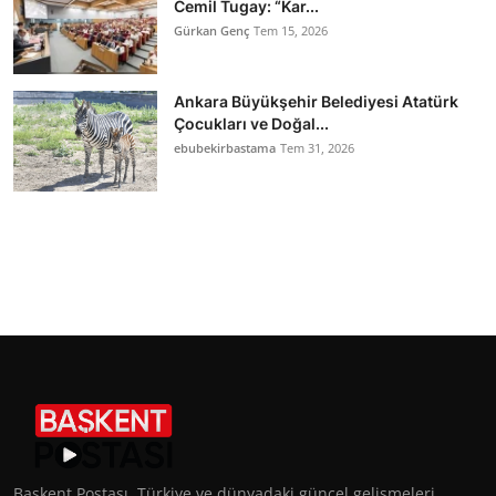
Cemil Tugay: “Kar...
Gürkan Genç
Tem 15, 2026
Ankara Büyükşehir Belediyesi Atatürk
Çocukları ve Doğal...
ebubekirbastama
Tem 31, 2026
Başkent Postası, Türkiye ve dünyadaki güncel gelişmeleri,