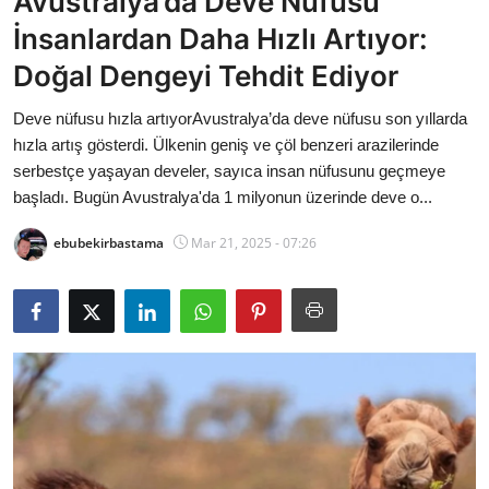
Avustralya’da Deve Nüfusu
Bakanlıklar
İnsanlardan Daha Hızlı Artıyor:
Doğal Dengeyi Tehdit Ediyor
Siyasi Partiler
Deve nüfusu hızla artıyorAvustralya’da deve nüfusu son yıllarda
Mülki İdare
hızla artış gösterdi. Ülkenin geniş ve çöl benzeri arazilerinde
serbestçe yaşayan develer, sayıca insan nüfusunu geçmeye
Toplum ve Yaşam
başladı. Bugün Avustralya'da 1 milyonun üzerinde deve o...
Sivil Toplum Kuruluşları
ebubekirbastama
Mar 21, 2025 - 07:26
Kamu Kurumları ve Üst Kurullar
Resmi Reklamlar