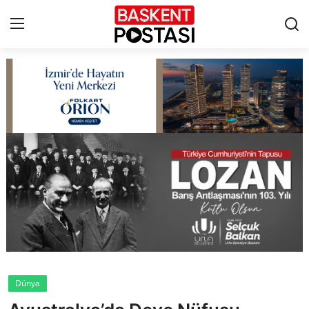
İletişim
Çerez Politikası
Künye
Ankara
TBMM
Yerel Yönetimler
Dünya
Cumhurbaşkanlığı