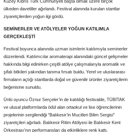
Kuzey Kıbrıs Türk Cumhuriyeti başta olmak üzere birçok
ülkeden davetliler ağırlandı. Festival alanında kurulan stantlar
ziyaretçilerden yoğun ilgi gördü.
SEMİNERLER VE ATÖLYELER YOĞUN KATILIMLA
GERÇEKLEŞTİ
Festival boyunca alanında uzman isimlerin katılımıyla seminerler
düzenlendi. Katılımcılar aromaterapi alanındaki güncel gelişmeler
hakkında bilgi edinirken çeşitli atölye çalışmalarıyla aromatik ve
şifalı bitkileri yakından tanıma fırsatı buldu. Yerel ve uluslararası
firmaların açtığı stantlarda doğal ve güvenilir ürünler ziyaretçilerin
beğenisine sunuldu.
Ünlü oyuncu Öznur Serçeler’in de katıldığı festivalde, TÜBİTAK
ve ulusal platformlarda ödül alan ortaokul ve lise öğrencilerinin
projelerinin sergilendiği “Balıkesir’in Mucitleri Bilim Sergisi”
ziyaretçileri ağırladı. Balıkesir Ritim Atölyesi ile Balıkesir Kent
Orkestrası’nın performansları da etkinliklere renk kattı.