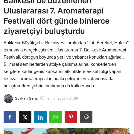
Balıkesir’de düzenlenen
Bakanlıklar
Uluslararası 7. Aromaterapi
Festivali dört günde binlerce
Siyasi Partiler
ziyaretçiyi buluşturdu
Mülki İdare
Balıkesir Büyükşehir Belediyesi tarafından “Tat, Bereket, Hafıza”
temasıyla gerçekleştirilen Uluslararası 7. Balıkesir Aromaterapi
Toplum ve Yaşam
Festivali, dört gün boyunca yerli ve yabancı konukları ağırladı.
Bilimsel seminerlerden atölye çalışmalarına, konserlerden
Sivil Toplum Kuruluşları
sergilere kadar geniş kapsamlı etkinliklere ev sahipliği yapan
festival, aromaterapi alanındaki gelişmeleri vatandaşlarla
Kamu Kurumları ve Üst Kurullar
buluştururken şehrin tanıtımına da katkı sundu.
Resmi Reklamlar
Gürkan Genç
Tem 6, 2026 - 21:09