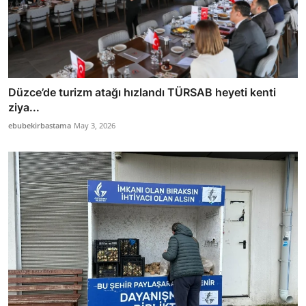
Düzce’de turizm atağı hızlandı TÜRSAB heyeti kenti
ziya...
ebubekirbastama
May 3, 2026