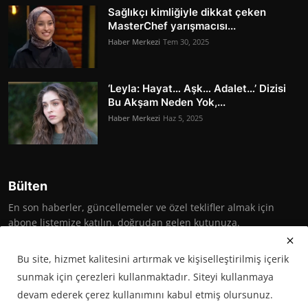
Sağlıkçı kimliğiyle dikkat çeken
MasterChef yarışmacısı...
Haber Merkezi
Tem 30, 2025
‘Leyla: Hayat… Aşk… Adalet…’ Dizisi
Bu Akşam Neden Yok,...
Haber Merkezi
Haz 5, 2025
Bülten
En son haberler, güncellemeler ve özel teklifler almak için
abone listemize katılın, doğrudan gelen kutunuza.
Abone Ol
Bu site, hizmet kalitesini artırmak ve kişiselleştirilmiş içerik
sunmak için çerezleri kullanmaktadır. Siteyi kullanmaya
devam ederek çerez kullanımını kabul etmiş olursunuz.