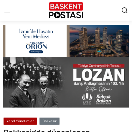
İletişim
Çerez Politikası
Künye
Ankara
TBMM
Yerel Yönetimler
Yerel Yönetimler
Balıkesir
Cumhurbaşkanlığı