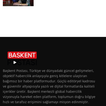
Başkent Postası, Türkiye ve dünyadaki güncel gelişmeleri,
objektif habercilik anlayışıyla geniş kitlelere ulaştıran
bağımsız bir haber platformudur. Güçlü editöryel kadrosu
ve güvenilir altyapısıyla yazılı ve dijital formatlarda kaliteli
içerikler üretir. Başkent merkezli global habercilik
vizyonuyla hareket eden platform, toplumun doğru bilgiye
hızlı ve tarafsız erişimini sağlamayı misyon edinmiştir.