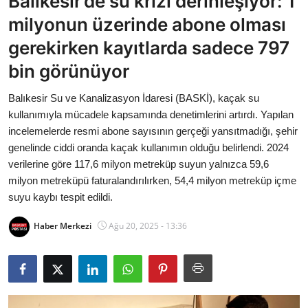
Balıkesir’de su krizi derinleşiyor: 1
Bakanlıklar
milyonun üzerinde abone olması
gerekirken kayıtlarda sadece 797
Siyasi Partiler
bin görünüyor
Mülki İdare
Balıkesir Su ve Kanalizasyon İdaresi (BASKİ), kaçak su
kullanımıyla mücadele kapsamında denetimlerini artırdı. Yapılan
Toplum ve Yaşam
incelemelerde resmi abone sayısının gerçeği yansıtmadığı, şehir
genelinde ciddi oranda kaçak kullanımın olduğu belirlendi. 2024
Sivil Toplum Kuruluşları
verilerine göre 117,6 milyon metreküp suyun yalnızca 59,6
milyon metreküpü faturalandırılırken, 54,4 milyon metreküp içme
Kamu Kurumları ve Üst Kurullar
suyu kaybı tespit edildi.
Resmi Reklamlar
Haber Merkezi
Ağu 20, 2025 - 13:36