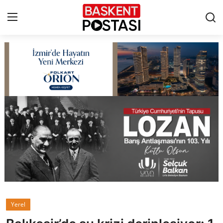
İletişim
Çerez Politikası
Künye
Ankara
TBMM
Yerel Yönetimler
Yerel
Cumhurbaşkanlığı