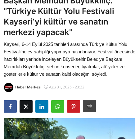
Başkan Memduh Büyükkılıç:
Bakanlıklar
"Türkiye Kültür Yolu Festivali
Kayseri’yi kültür ve sanatın
Siyasi Partiler
merkezi yapacak"
Mülki İdare
Kayseri, 6-14 Eylül 2025 tarihleri arasında Türkiye Kültür Yolu
Festivali’ne ev sahipliği yapmaya hazırlanıyor. Festival öncesinde
Toplum ve Yaşam
hazırlıkları yerinde inceleyen Büyükşehir Belediye Başkanı
Memduh Büyükkılıç, şehrin konserler, tiyatrolar, atölyeler ve
Sivil Toplum Kuruluşları
gösterilerle kültür ve sanatın kalbi olacağını söyledi.
Kamu Kurumları ve Üst Kurullar
Haber Merkezi
Ağu 31, 2025 - 23:22
Resmi Reklamlar