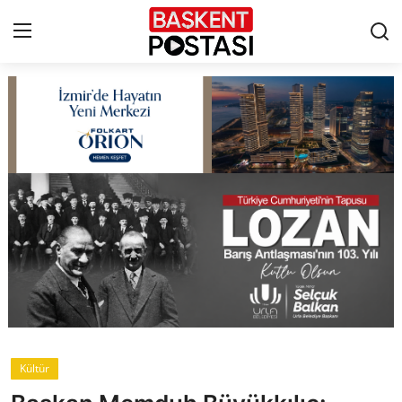
İletişim
Çerez Politikası
Künye
Ankara
TBMM
Yerel Yönetimler
Kültür
Cumhurbaşkanlığı