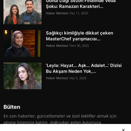
Gönül Dağı Sezon Finalinde Veda
Şoku: Ramazan Karakteri...
Haber Merkezi
Haz 11, 2025
Sağlıkçı kimliğiyle dikkat çeken
MasterChef yarışmacısı...
Haber Merkezi
Tem 30, 2025
‘Leyla: Hayat… Aşk… Adalet…’ Dizisi
Bu Akşam Neden Yok,...
Haber Merkezi
Haz 5, 2025
Bülten
En son haberler, güncellemeler ve özel teklifler almak için
abone listemize katılın, doğrudan gelen kutunuza.