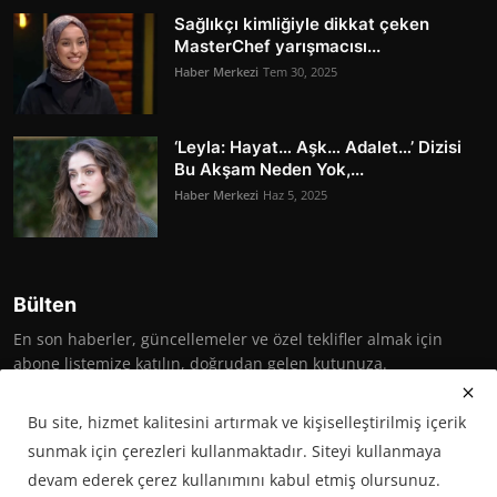
Sağlıkçı kimliğiyle dikkat çeken
MasterChef yarışmacısı...
Haber Merkezi
Tem 30, 2025
‘Leyla: Hayat… Aşk… Adalet…’ Dizisi
Bu Akşam Neden Yok,...
Haber Merkezi
Haz 5, 2025
Bülten
En son haberler, güncellemeler ve özel teklifler almak için
abone listemize katılın, doğrudan gelen kutunuza.
Abone Ol
Bu site, hizmet kalitesini artırmak ve kişiselleştirilmiş içerik
sunmak için çerezleri kullanmaktadır. Siteyi kullanmaya
devam ederek çerez kullanımını kabul etmiş olursunuz.