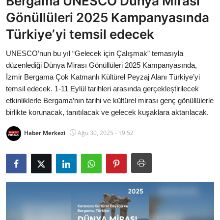
Bergama UNESCO Dünya Mirası
Bakanlıklar
Gönüllüleri 2025 Kampanyasında
Türkiye’yi temsil edecek
Siyasi Partiler
UNESCO’nun bu yıl “Gelecek için Çalışmak” temasıyla
Mülki İdare
düzenlediği Dünya Mirası Gönüllüleri 2025 Kampanyasında,
İzmir Bergama Çok Katmanlı Kültürel Peyzaj Alanı Türkiye’yi
Toplum ve Yaşam
temsil edecek. 1-11 Eylül tarihleri arasında gerçekleştirilecek
etkinliklerle Bergama’nın tarihi ve kültürel mirası genç gönüllülerle
Sivil Toplum Kuruluşları
birlikte korunacak, tanıtılacak ve gelecek kuşaklara aktarılacak.
Kamu Kurumları ve Üst Kurullar
Haber Merkezi
Ağu 30, 2025 - 19:52
Resmi Reklamlar