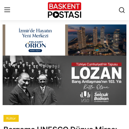
İletişim
Çerez Politikası
Künye
Ankara
TBMM
Yerel Yönetimler
Kültür
Cumhurbaşkanlığı