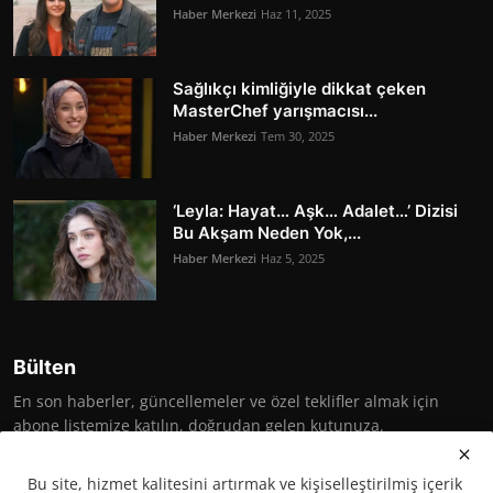
Haber Merkezi
Haz 11, 2025
Sağlıkçı kimliğiyle dikkat çeken
MasterChef yarışmacısı...
Haber Merkezi
Tem 30, 2025
‘Leyla: Hayat… Aşk… Adalet…’ Dizisi
Bu Akşam Neden Yok,...
Haber Merkezi
Haz 5, 2025
Bülten
En son haberler, güncellemeler ve özel teklifler almak için
abone listemize katılın, doğrudan gelen kutunuza.
Abone Ol
Bu site, hizmet kalitesini artırmak ve kişiselleştirilmiş içerik