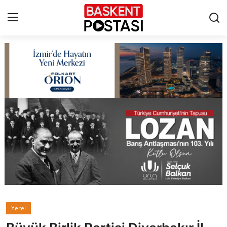
İletişim
Çerez Politikası
Künye
Ankara
TBMM
Yerel Yönetimler
Yerel
Cumhurbaşkanlığı