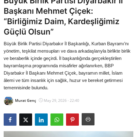
Büyük Birlik Partisi Diyarbakır İl
Bakanlıklar
Başkanı Mehmet Çiçek:
“Birliğimiz Daim, Kardeşliğimiz
Siyasi Partiler
Güçlü Olsun”
Mülki İdare
Büyük Birlik Partisi Diyarbakır İl Başkanlığı, Kurban Bayramı’nı
yönetim, teşkilat mensupları ve dava arkadaşlarıyla birlikte birlik
Toplum ve Yaşam
ve beraberlik içinde geçirdi. İl başkanlığında gerçekleştirilen
bayramlaşma programında misafirler ağırlanırken, BBP
Sivil Toplum Kuruluşları
Diyarbakır İl Başkanı Mehmet Çiçek, bayramın millet, İslam
âlemi ve tüm insanlık için sağlık, huzur ve bereket getirmesi
Kamu Kurumları ve Üst Kurullar
temennisinde bulundu.
Resmi Reklamlar
Murat Genç
May 29, 2026 - 22:40