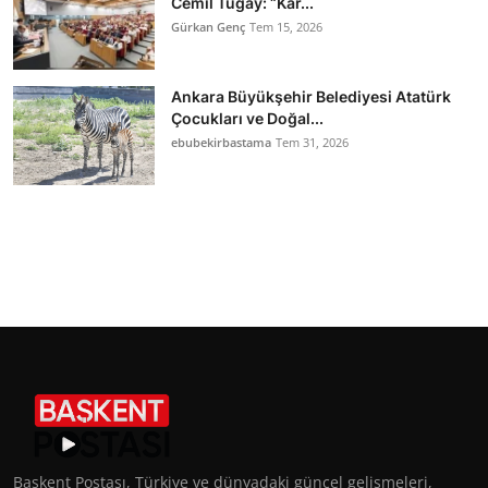
Cemil Tugay: “Kar...
Gürkan Genç
Tem 15, 2026
Ankara Büyükşehir Belediyesi Atatürk
Çocukları ve Doğal...
ebubekirbastama
Tem 31, 2026
Başkent Postası, Türkiye ve dünyadaki güncel gelişmeleri,