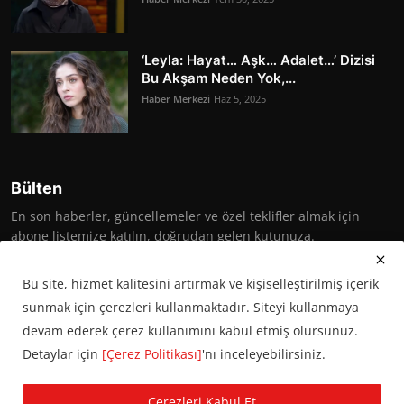
‘Leyla: Hayat… Aşk… Adalet…’ Dizisi
Bu Akşam Neden Yok,...
Haber Merkezi
Haz 5, 2025
Bülten
En son haberler, güncellemeler ve özel teklifler almak için
abone listemize katılın, doğrudan gelen kutunuza.
Abone Ol
Bu site, hizmet kalitesini artırmak ve kişiselleştirilmiş içerik
sunmak için çerezleri kullanmaktadır. Siteyi kullanmaya
devam ederek çerez kullanımını kabul etmiş olursunuz.
Detaylar için
[Çerez Politikası]
'nı inceleyebilirsiniz.
© 2016 Başkent Postası. Tüm hakları saklıdır.
Çerezleri Kabul Et