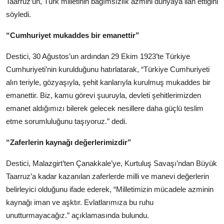
Taarruz’un, Türk milletinin bağımsızlık azmini dünyaya ilan ettiğini
söyledi.
“Cumhuriyet mukaddes bir emanettir”
Destici, 30 Ağustos’un ardından 29 Ekim 1923’te Türkiye
Cumhuriyeti’nin kurulduğunu hatırlatarak, “Türkiye Cumhuriyeti
alın teriyle, gözyaşıyla, şehit kanlarıyla kurulmuş mukaddes bir
emanettir. Biz, kamu görevi şuuruyla, devleti şehitlerimizden
emanet aldığımızı bilerek gelecek nesillere daha güçlü teslim
etme sorumluluğunu taşıyoruz.” dedi.
“Zaferlerin kaynağı değerlerimizdir”
Destici, Malazgirt’ten Çanakkale’ye, Kurtuluş Savaşı’ndan Büyük
Taarruz’a kadar kazanılan zaferlerde milli ve manevi değerlerin
belirleyici olduğunu ifade ederek, “Milletimizin mücadele azminin
kaynağı iman ve aşktır. Evlatlarımıza bu ruhu
unutturmayacağız.” açıklamasında bulundu.