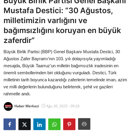
Büyük Birlik Partisi Genel Başkanı
Bakanlıklar
Mustafa Destici: “30 Ağustos,
milletimizin varlığını ve
Siyasi Partiler
bağımsızlığını koruyan en büyük
Mülki İdare
zaferdir”
Toplum ve Yaşam
Büyük Birlik Partisi (BBP) Genel Başkanı Mustafa Destici, 30
Ağustos Zafer Bayramı’nın 103. yılı dolayısıyla yayımladığı
Sivil Toplum Kuruluşları
mesajda, Büyük Taarruz’un milletin bağımsızlık iradesinin en
önemli sembollerinden biri olduğunu vurguladı. Destici, Türk
Kamu Kurumları ve Üst Kurullar
milletinin tarih boyunca kazandığı zaferlerin temelinde iman, azim
ve milli değerlerin bulunduğunu belirterek, şehit ve gazileri
Resmi Reklamlar
rahmetle andı.
Haber Merkezi
Ağu 30, 2025 - 09:26