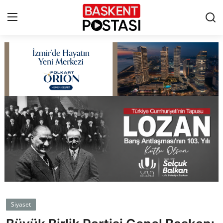
İletişim
Çerez Politikası
Künye
Ankara
TBMM
Yerel Yönetimler
Siyaset
Cumhurbaşkanlığı