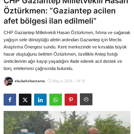
CHP Gaziantep Milletvekili Hasan
Bakanlıklar
Öztürkmen: “Gaziantep acilen
afet bölgesi ilan edilmeli”
Siyasi Partiler
CHP Gaziantep Milletvekili Hasan Öztürkmen, fırtına ve sağanak
Mülki İdare
yağışın sele dönüştüğü afetin ardından Gaziantep için Meclis
Araştırma Önergesi sundu. Kent merkezinde ve kırsalda büyük
Toplum ve Yaşam
hasar oluştuğunu belirten Öztürkmen, özellikle Antep fıstığı
üreticilerinin ağır kayıp yaşadığını ifade ederek acil destek ve
Sivil Toplum Kuruluşları
borç ertelemesi çağrısında bulundu.
Kamu Kurumları ve Üst Kurullar
ebubekirbastama
May 4, 2026 - 14:18
Resmi Reklamlar