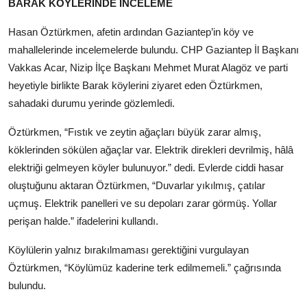
BARAK KÖYLERİNDE İNCELEME
Hasan Öztürkmen, afetin ardından Gaziantep’in köy ve
mahallelerinde incelemelerde bulundu. CHP Gaziantep İl Başkanı
Vakkas Acar, Nizip İlçe Başkanı Mehmet Murat Alagöz ve parti
heyetiyle birlikte Barak köylerini ziyaret eden Öztürkmen,
sahadaki durumu yerinde gözlemledi.
Öztürkmen, “Fıstık ve zeytin ağaçları büyük zarar almış,
köklerinden sökülen ağaçlar var. Elektrik direkleri devrilmiş, hâlâ
elektriği gelmeyen köyler bulunuyor.” dedi. Evlerde ciddi hasar
oluştuğunu aktaran Öztürkmen, “Duvarlar yıkılmış, çatılar
uçmuş. Elektrik panelleri ve su depoları zarar görmüş. Yollar
perişan halde.” ifadelerini kullandı.
Köylülerin yalnız bırakılmaması gerektiğini vurgulayan
Öztürkmen, “Köylümüz kaderine terk edilmemeli.” çağrısında
bulundu.