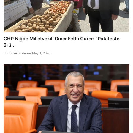
CHP Niğde Milletvekili Ömer Fethi Gürer: “Patateste
ürü...
ebubekirbastama
May 1, 2026