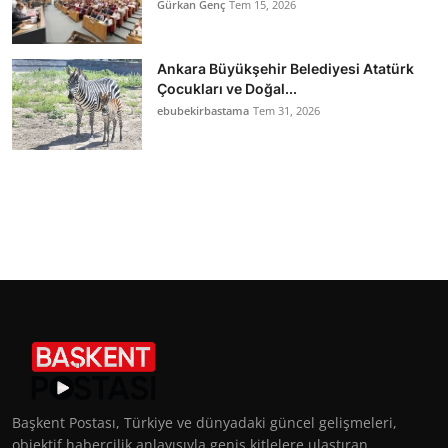
Gürkan Genç
Tem 15, 2026
Ankara Büyükşehir Belediyesi Atatürk
Çocukları ve Doğal...
ebubekirbastama
Tem 31, 2026
Başkent Postası, Türkiye ve dünyadaki güncel gelişmeleri,
objektif habercilik anlayışıyla geniş kitlelere ulaştıran