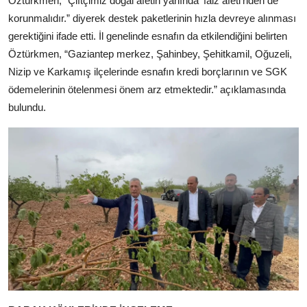
Öztürkmen, “Çiftçimiz doğal afetin yanında ‘faiz afeti’nden de
korunmalıdır.” diyerek destek paketlerinin hızla devreye alınması
gerektiğini ifade etti. İl genelinde esnafın da etkilendiğini belirten
Öztürkmen, “Gaziantep merkez, Şahinbey, Şehitkamil, Oğuzeli,
Nizip ve Karkamış ilçelerinde esnafın kredi borçlarının ve SGK
ödemelerinin ötelenmesi önem arz etmektedir.” açıklamasında
bulundu.