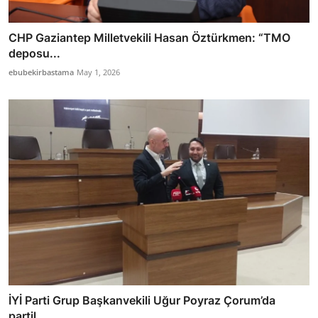
CHP Gaziantep Milletvekili Hasan Öztürkmen: “TMO
deposu...
ebubekirbastama
May 1, 2026
İYİ Parti Grup Başkanvekili Uğur Poyraz Çorum’da
partil...