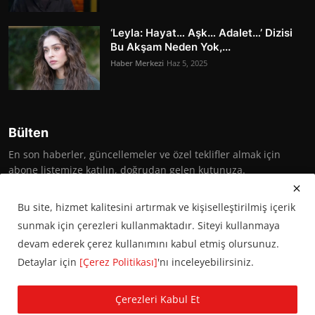
‘Leyla: Hayat… Aşk… Adalet…’ Dizisi
Bu Akşam Neden Yok,...
Haber Merkezi
Haz 5, 2025
Bülten
En son haberler, güncellemeler ve özel teklifler almak için
abone listemize katılın, doğrudan gelen kutunuza.
Abone Ol
Bu site, hizmet kalitesini artırmak ve kişiselleştirilmiş içerik
sunmak için çerezleri kullanmaktadır. Siteyi kullanmaya
devam ederek çerez kullanımını kabul etmiş olursunuz.
Detaylar için
[Çerez Politikası]
'nı inceleyebilirsiniz.
© 2016 Başkent Postası. Tüm hakları saklıdır.
Çerezleri Kabul Et
KVKK Aydınlatma Metni