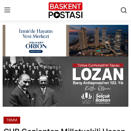
İletişim
Çerez Politikası
Künye
Ankara
TBMM
Yerel Yönetimler
TBMM
Cumhurbaşkanlığı