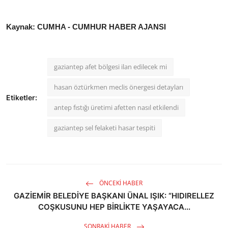
Kaynak: CUMHA - CUMHUR HABER AJANSI
gaziantep afet bölgesi ilan edilecek mi
hasan öztürkmen meclis önergesi detayları
Etiketler:
antep fıstığı üretimi afetten nasıl etkilendi
gaziantep sel felaketi hasar tespiti
ÖNCEKI HABER
GAZİEMİR BELEDİYE BAŞKANI ÜNAL IŞIK: “HIDIRELLEZ
COŞKUSUNU HEP BİRLİKTE YAŞAYACA...
SONRAKI HABER