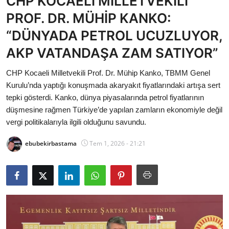
CHP KOCAELİ MİLLETVEKİLİ
Bakanlıklar
PROF. DR. MÜHİP KANKO:
“DÜNYADA PETROL UCUZLUYOR,
Siyasi Partiler
AKP VATANDAŞA ZAM SATIYOR”
Mülki İdare
CHP Kocaeli Milletvekili Prof. Dr. Mühip Kanko, TBMM Genel
Kurulu’nda yaptığı konuşmada akaryakıt fiyatlarındaki artışa sert
Toplum ve Yaşam
tepki gösterdi. Kanko, dünya piyasalarında petrol fiyatlarının
düşmesine rağmen Türkiye’de yapılan zamların ekonomiyle değil
Sivil Toplum Kuruluşları
vergi politikalarıyla ilgili olduğunu savundu.
Kamu Kurumları ve Üst Kurullar
ebubekirbastama
Tem 1, 2026 - 21:21
Resmi Reklamlar