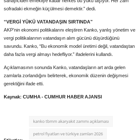
sanayiciden emekliye kadar herkes bu yükü taşıyor. Her zam
sofradaki ekmeğin küçülmesi demektir.” dedi.
“VERGİ YÜKÜ VATANDAŞIN SIRTINDA”
AKP’nin ekonomi politikalarını eleştiren Kanko, yanlış yönetim ve
vergi politikalarının vatandaşın alım gücünü düşürdüğünü
savundu. Kanko, “Bu ekonomik model üretimi değil, vatandaştan
daha fazla vergi almayı hedefliyor.” ifadelerini kullandı.
Açıklamasının sonunda Kanko, vatandaşların art arda gelen
zamlarla zorlandığını belirterek, ekonomik düzenin değişmesi
gerektiğini ifade etti.
Kaynak: CUMHA - CUMHUR HABER AJANSI
kanko tbmm akaryakıt zammı açıklaması
petrol fiyatları ve türkiye zamları 2026