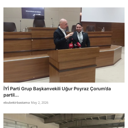
İYİ Parti Grup Başkanvekili Uğur Poyraz Çorum’da
partil...
ebubekirbastama
May 2, 2026