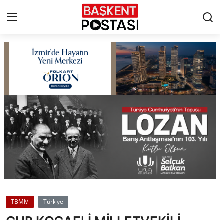
İletişim
Çerez Politikası
Künye
Ankara
TBMM
Yerel Yönetimler
TBMM
Türkiye
Cumhurbaşkanlığı