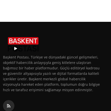
Başkent Postası, Türkiye ve dünyadaki güncel gelişmeleri,
objektif habercilik anlayışıyla geniş kitlelere ulaştıran
bağımsız bir haber platformudur. Güçlü editöryel kadrosu
ve güvenilir altyapısıyla yazılı ve dijital formatlarda kaliteli
içerikler üretir. Başkent merkezli global habercilik
vizyonuyla hareket eden platform, toplumun doğru bilgiye
hızlı ve tarafsız erişimini sağlamayı misyon edinmiştir.