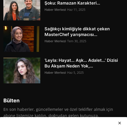
Şoku: Ramazan Karakteri...
Haber Merkezi
Haz 11, 2025
Sağlıkçı kimliğiyle dikkat çeken
MasterChef yarışmacısı...
Haber Merkezi
Tem 30, 2025
‘Leyla: Hayat… Aşk… Adalet…’ Dizisi
Bu Akşam Neden Yok,...
Haber Merkezi
Haz 5, 2025
Bülten
En son haberler, güncellemeler ve özel teklifler almak için
abone listemize katılın, doğrudan gelen kutunuza.