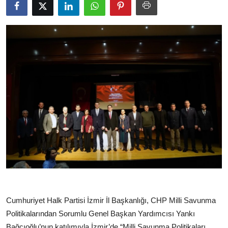
Cumhuriyet Halk Partisi İzmir İl Başkanlığı, CHP Milli Savunma
Politikalarından Sorumlu Genel Başkan Yardımcısı Yankı
Bağcıoğlu’nun katılımıyla İzmir’de “Milli Savunma Politikaları