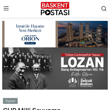
İletişim
Çerez Politikası
Künye
Ankara
TBMM
Yerel Yönetimler
Siyaset
Cumhurbaşkanlığı