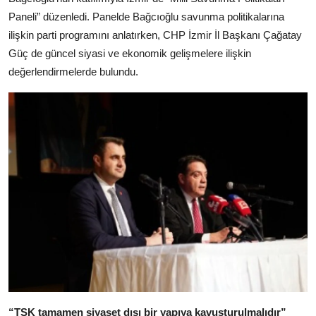
Paneli” düzenledi. Panelde Bağcıoğlu savunma politikalarına
ilişkin parti programını anlatırken, CHP İzmir İl Başkanı Çağatay
Güç de güncel siyasi ve ekonomik gelişmelere ilişkin
değerlendirmelerde bulundu.
“TSK tamamen siyaset dışı bir yapıya kavuşturulmalıdır”