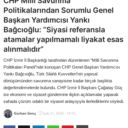
CHP Milli Savunma
Bakanlıklar
Politikalarından Sorumlu Genel
Başkan Yardımcısı Yankı
Siyasi Partiler
Bağcıoğlu: “Siyasi referansla
Mülki İdare
atamalar yapılmamalı liyakat esas
alınmalıdır”
Toplum ve Yaşam
CHP İzmir İl Başkanlığı tarafından düzenlenen “Milli Savunma
Sivil Toplum Kuruluşları
Politikaları Paneli”nde konuşan CHP Genel Başkan Yardımcısı
Yankı Bağcıoğlu, Türk Silahlı Kuvvetleri’nin yapısal
Kamu Kurumları ve Üst Kurullar
dönüşümünden savunma sanayisine kadar birçok başlıkta
değerlendirmelerde bulundu. CHP İzmir İl Başkanı Çağatay Güç
Resmi Reklamlar
ise ekonomi ve siyaset gündemine ilişkin açıklamalar yaparak
sahada çözüm odaklı bir siyaset anlayışıyla ilerlediklerini söyledi.
Gürkan Genç
Şub 21, 2026 - 19:12