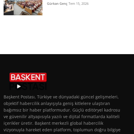
Gürkan Genç
Tem 15, 2026
Başkent Postası, Türkiye ve dünyadaki güncel gelişmeleri,
objektif habercilik anlayışıyla geniş kitlelere ulaştıran
bağımsız bir haber platformudur. Güçlü editöryel kadrosu
ve güvenilir altyapısıyla yazılı ve dijital formatlarda kaliteli
içerikler üretir. Başkent merkezli global habercilik
vizyonuyla hareket eden platform, toplumun doğru bilgiye