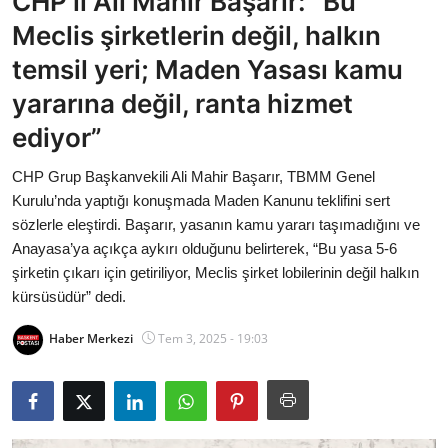
CHP’li Ali Mahir Başarır: “Bu
Bakanlıklar
Meclis şirketlerin değil, halkın
temsil yeri; Maden Yasası kamu
Siyasi Partiler
yararına değil, ranta hizmet
Mülki İdare
ediyor”
Toplum ve Yaşam
CHP Grup Başkanvekili Ali Mahir Başarır, TBMM Genel
Kurulu’nda yaptığı konuşmada Maden Kanunu teklifini sert
Sivil Toplum Kuruluşları
sözlerle eleştirdi. Başarır, yasanın kamu yararı taşımadığını ve
Anayasa’ya açıkça aykırı olduğunu belirterek, “Bu yasa 5-6
Kamu Kurumları ve Üst Kurullar
şirketin çıkarı için getiriliyor, Meclis şirket lobilerinin değil halkın
kürsüsüdür” dedi.
Resmi Reklamlar
Haber Merkezi
Tem 3, 2025 - 19:03