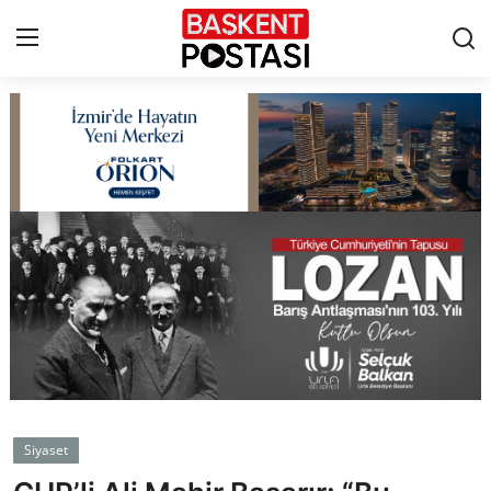
İletişim
Çerez Politikası
Künye
Ankara
TBMM
Yerel Yönetimler
Siyaset
Cumhurbaşkanlığı