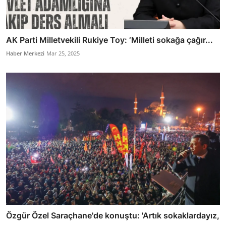
AK Parti Milletvekili Rukiye Toy: ‘Milleti sokağa çağır...
Haber Merkezi
Mar 25, 2025
Özgür Özel Saraçhane'de konuştu: 'Artık sokaklardayız,