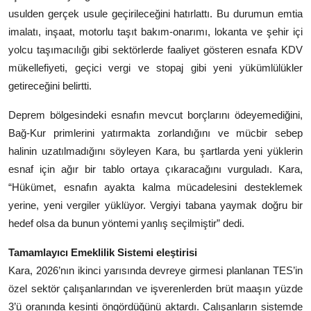
usulden gerçek usule geçirileceğini hatırlattı. Bu durumun emtia
imalatı, inşaat, motorlu taşıt bakım-onarımı, lokanta ve şehir içi
yolcu taşımacılığı gibi sektörlerde faaliyet gösteren esnafa KDV
mükellefiyeti, geçici vergi ve stopaj gibi yeni yükümlülükler
getireceğini belirtti.
Deprem bölgesindeki esnafın mevcut borçlarını ödeyemediğini,
Bağ-Kur primlerini yatırmakta zorlandığını ve mücbir sebep
halinin uzatılmadığını söyleyen Kara, bu şartlarda yeni yüklerin
esnaf için ağır bir tablo ortaya çıkaracağını vurguladı. Kara,
“Hükümet, esnafın ayakta kalma mücadelesini desteklemek
yerine, yeni vergiler yüklüyor. Vergiyi tabana yaymak doğru bir
hedef olsa da bunun yöntemi yanlış seçilmiştir” dedi.
Tamamlayıcı Emeklilik Sistemi eleştirisi
Kara, 2026’nın ikinci yarısında devreye girmesi planlanan TES’in
özel sektör çalışanlarından ve işverenlerden brüt maaşın yüzde
3’ü oranında kesinti öngördüğünü aktardı. Çalışanların sistemde