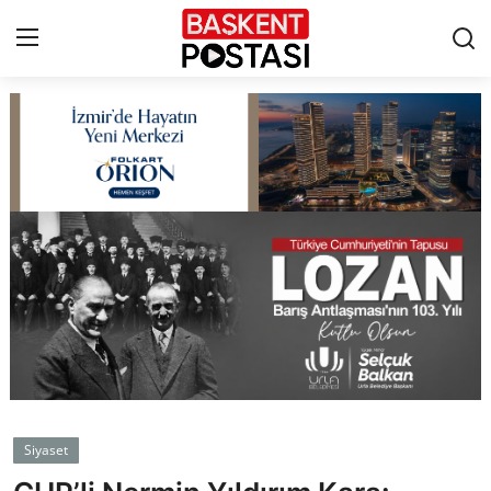
İletişim
Çerez Politikası
Künye
Ankara
TBMM
Yerel Yönetimler
Siyaset
Cumhurbaşkanlığı