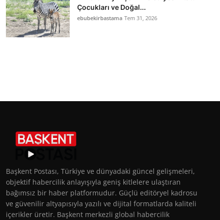
Çocukları ve Doğal...
ebubekirbastama
Tem 31, 2026
Başkent Postası, Türkiye ve dünyadaki güncel gelişmeleri,
objektif habercilik anlayışıyla geniş kitlelere ulaştıran
bağımsız bir haber platformudur. Güçlü editöryel kadrosu
ve güvenilir altyapısıyla yazılı ve dijital formatlarda kaliteli
içerikler üretir. Başkent merkezli global habercilik