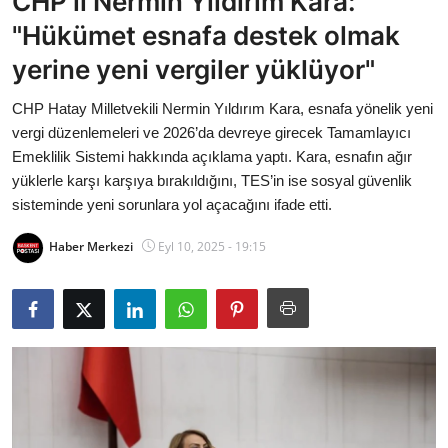
CHP’li Nermin Yıldırım Kara:
Bakanlıklar
"Hükümet esnafa destek olmak
yerine yeni vergiler yüklüyor"
Siyasi Partiler
CHP Hatay Milletvekili Nermin Yıldırım Kara, esnafa yönelik yeni
Mülki İdare
vergi düzenlemeleri ve 2026’da devreye girecek Tamamlayıcı
Emeklilik Sistemi hakkında açıklama yaptı. Kara, esnafın ağır
Toplum ve Yaşam
yüklerle karşı karşıya bırakıldığını, TES’in ise sosyal güvenlik
sisteminde yeni sorunlara yol açacağını ifade etti.
Sivil Toplum Kuruluşları
Haber Merkezi
Eyl 10, 2025 - 19:15
Kamu Kurumları ve Üst Kurullar
Resmi Reklamlar