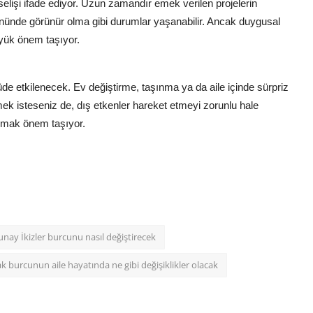
selişi ifade ediyor. Uzun zamandır emek verilen projelerin
m önünde görünür olma gibi durumlar yaşanabilir. Ancak duygusal
üyük önem taşıyor.
e etkilenecek. Ev değiştirme, taşınma ya da aile içinde sürpriz
ek isteseniz de, dış etkenler hareket etmeyi zorunlu hale
ı olmak önem taşıyor.
unay İkizler burcunu nasıl değiştirecek
k burcunun aile hayatında ne gibi değişiklikler olacak