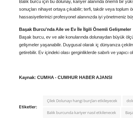
Balık burcu için bu dolunay, kariyer alanında önemli bir yük
sonuçları nihayet ortaya çıkabilir; terfi, takdir veya toplu
hassasiyetlerinizi profesyonel alanınızda iyi yönetmeniz b
Başak Burcu'nda Aile ve Ev İle İlgili Önemli Gelişmeler
Başak burcu, ev ve aile konularında dolunaydan büyük ölçüd
gelişmeler yaşanabilir. Duygusal olarak iç dünyanıza çekilm
getirebilir. Ev içindeki olası gerginliklerde sabırlı ve yapıc
Kaynak: CUMHA - CUMHUR HABER AJANSI
Çilek Dolunayı hangi burçları etkileyecek
dol
Etiketler:
Balık burcunda kariyer nasıl etkilenecek
Başa