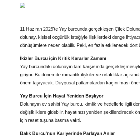
11 Haziran 2025'te Yay burcunda gerçekleşen Çilek Dolunayı
dolunay, kişisel özgürlük isteğiyle ilişkilerdeki denge ihtiya
dönüşümlere neden olabilir. Peki, en fazla etkilenecek dört 
İkizler Burcu için Kritik Kararlar Zamanı
Yay burcundaki dolunayın tam karşısında gerçekleşmesiyle İk
giriyor. Bu dönemde romantik ilişkiler ve ortaklıklar açısında
önem taşıyacak. Duygusal patlamalardan kaçınılması öneril
Yay Burcu İçin Hayat Yeniden Başlıyor
Dolunayın ev sahibi Yay burcu, kimlik ve hedeflerle ilgili d
değişikliklere gidebilir, hayatınızı yeniden şekillendirecek 
için reset tuşuna basma vakti.
Balık Burcu'nun Kariyerinde Parlayan Anlar