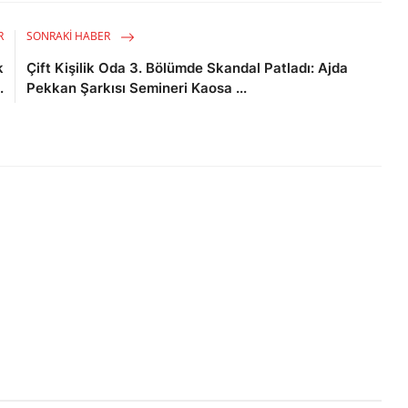
R
SONRAKI HABER
k
Çift Kişilik Oda 3. Bölümde Skandal Patladı: Ajda
.
Pekkan Şarkısı Semineri Kaosa ...