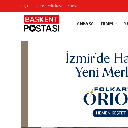
İletişim
Çerez Politikası
Künye
ANKARA
TBMM
Y
İletişim
Çerez Politikası
Künye
Ankara
TBMM
Yerel Yönetimler
Cumhurbaşkanlığı