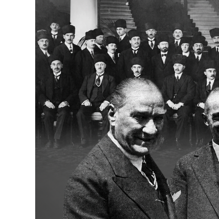
Bakanlıklar
Siyasi Partiler
Mülki İdare
Toplum ve Yaşam
Sivil Toplum Kuruluşları
Kamu Kurumları ve Üst Kurullar
Resmi Reklamlar