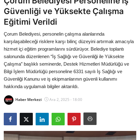
Çorum Belediyesi Personeline İş
Bakanlıklar
Güvenliği ve Yüksekte Çalışma
Eğitimi Verildi
Siyasi Partiler
Çorum Belediyesi, personelin çalışma alanlarında
Mülki İdare
karşılaşabileceği risklere karşı bilinç düzeyini artırmak amacıyla
hizmet içi eğitim programlarını sürdürüyor. Belediye toplantı
Toplum ve Yaşam
salonunda düzenlenen “İş Sağlığı ve Güvenliği ile Yüksekte
Çalışma” başlıklı seminerde, Destek Hizmetleri Müdürlüğü ve
Sivil Toplum Kuruluşları
Bilgi İşlem Müdürlüğü personeline 6331 sayılı İş Sağlığı ve
Güvenliği Kanunu ve iş ekipmanlarının güvenli kullanımı
Kamu Kurumları ve Üst Kurullar
hakkında uygulamalı bilgiler aktarıldı.
Resmi Reklamlar
Haber Merkezi
Ara 2, 2025 - 18:00