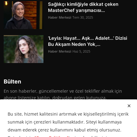
Sağlıkçı kimliğiyle dikkat çeken
MasterChef yarışmacısı...
Haber Merkezi
Tem 30, 2025
‘Leyla: Hayat… Aşk… Adalet…’ Dizisi
Bu Akşam Neden Yok,...
Haber Merkezi
Haz 5, 2025
Bülten
En son haberler, güncellemeler ve özel teklifler almak için
abone listemize katılın, doğrudan gelen kutunuza.
Abone Ol
Bu site, hizmet kalitesini artırmak ve kişiselleştirilmiş içerik
sunmak için çerezleri kullanmaktadır. Siteyi kullanmaya
devam ederek çerez kullanımını kabul etmiş olursunuz.