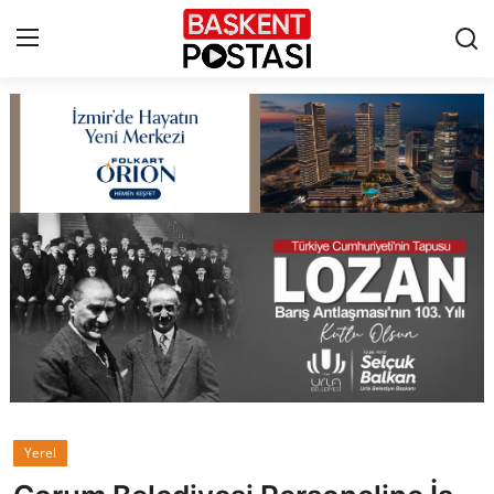
İletişim
Çerez Politikası
Künye
Ankara
TBMM
Yerel Yönetimler
Yerel
Cumhurbaşkanlığı