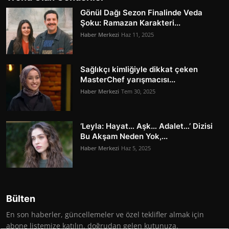
Gönül Dağı Sezon Finalinde Veda
Şoku: Ramazan Karakteri...
Haber Merkezi
Haz 11, 2025
Sağlıkçı kimliğiyle dikkat çeken
MasterChef yarışmacısı...
Haber Merkezi
Tem 30, 2025
‘Leyla: Hayat… Aşk… Adalet…’ Dizisi
Bu Akşam Neden Yok,...
Haber Merkezi
Haz 5, 2025
Bülten
En son haberler, güncellemeler ve özel teklifler almak için
abone listemize katılın, doğrudan gelen kutunuza.