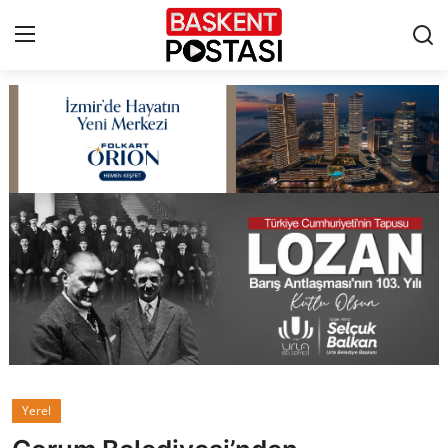
İletişim
Çerez Politikası
Künye
Ankara
TBMM
Yerel Yönetimler
Yerel
Cumhurbaşkanlığı