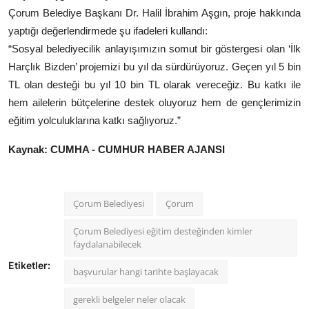
Çorum Belediye Başkanı Dr. Halil İbrahim Aşgın, proje hakkında
yaptığı değerlendirmede şu ifadeleri kullandı:
“Sosyal belediyecilik anlayışımızın somut bir göstergesi olan ‘İlk
Harçlık Bizden’ projemizi bu yıl da sürdürüyoruz. Geçen yıl 5 bin
TL olan desteği bu yıl 10 bin TL olarak vereceğiz. Bu katkı ile
hem ailelerin bütçelerine destek oluyoruz hem de gençlerimizin
eğitim yolculuklarına katkı sağlıyoruz.”
Kaynak: CUMHA - CUMHUR HABER AJANSI
Çorum Belediyesi
Çorum
Çorum Belediyesi eğitim desteğinden kimler
faydalanabilecek
Etiketler:
başvurular hangi tarihte başlayacak
gerekli belgeler neler olacak