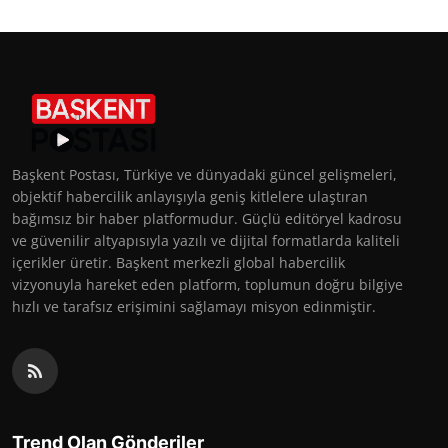
Başkent Postası, Türkiye ve dünyadaki güncel gelişmeleri,
objektif habercilik anlayışıyla geniş kitlelere ulaştıran
bağımsız bir haber platformudur. Güçlü editöryel kadrosu
ve güvenilir altyapısıyla yazılı ve dijital formatlarda kaliteli
içerikler üretir. Başkent merkezli global habercilik
vizyonuyla hareket eden platform, toplumun doğru bilgiye
hızlı ve tarafsız erişimini sağlamayı misyon edinmiştir.
Trend Olan Gönderiler