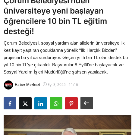
Çorum Belediyesi’nden
Bakanlıklar
üniversiteye yeni başlayan
öğrencilere 10 bin TL eğitim
Siyasi Partiler
desteği!
Mülki İdare
Çorum Belediyesi, sosyal yardım alan ailelerin üniversiteye ilk
kez kayıt yaptıran çocuklarına yönelik “İlk Harçlık Bizden”
Toplum ve Yaşam
projesini bu yıl da sürdürüyor. Geçen yıl 5 bin TL olan destek bu
yıl 10 bin TL’ye çıkarıldı. Başvurular 8 Eylül’de başlayacak ve
Sivil Toplum Kuruluşları
Sosyal Yardım İşleri Müdürlüğü’ne şahsen yapılacak.
Kamu Kurumları ve Üst Kurullar
Haber Merkezi
Eyl 3, 2025 - 11:16
Resmi Reklamlar