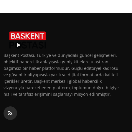
Başkent Postası, Türkiye ve dünyadaki güncel gelişmeleri,
objektif habercilik anlayışıyla geniş kitlelere ulaştıran
bağımsız bir haber platformudur. Güçlü editöryel kadrosu
ve güvenilir altyapısıyla yazılı ve dijital formatlarda kaliteli
içerikler üretir. Başkent merkezli global habercilik
vizyonuyla hareket eden platform, toplumun doğru bilgiye
hızlı ve tarafsız erişimini sağlamayı misyon edinmiştir.