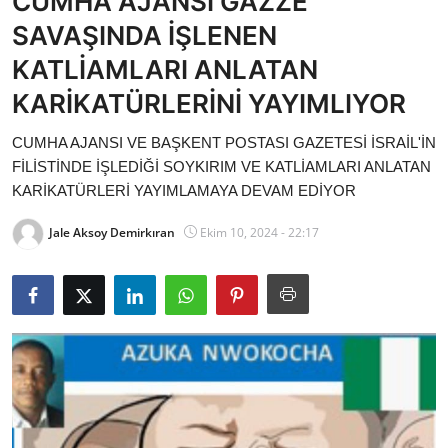
CUMHA AJANSI GAZZE
Bakanlıklar
SAVAŞINDA İŞLENEN
KATLİAMLARI ANLATAN
Siyasi Partiler
KARİKATÜRLERİNİ YAYIMLIYOR
Mülki İdare
CUMHA AJANSI VE BAŞKENT POSTASI GAZETESİ İSRAİL'İN
FİLİSTİNDE İŞLEDİĞİ SOYKIRIM VE KATLİAMLARI ANLATAN
Toplum ve Yaşam
KARİKATÜRLERİ YAYIMLAMAYA DEVAM EDİYOR
Sivil Toplum Kuruluşları
Jale Aksoy Demirkıran
Ekim 10, 2024 - 22:17
Kamu Kurumları ve Üst Kurullar
Resmi Reklamlar