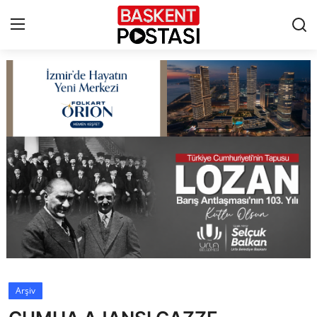
İletişim
Çerez Politikası
Künye
Ankara
TBMM
Yerel Yönetimler
Arşiv
Cumhurbaşkanlığı