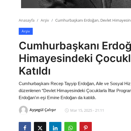
Anasayfa
Arşiv
Cumhurbaşkanı Erdoğan, Devlet Himayesinde
Arşiv
Cumhurbaşkanı Erdoğ
Himayesindeki Çocukla
Katıldı
Cumhurbaşkanı Recep Tayyip Erdoğan, Aile ve Sosyal Hizme
düzenlenen “Devlet Himayesindeki Çocuklarla İftar Progr
Erdoğan’ın eşi Emine Erdoğan da katıldı.
Ayşegül Çalışır
Mar 15, 2025 - 21:11