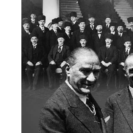
Bakanlıklar
Siyasi Partiler
Mülki İdare
Toplum ve Yaşam
Sivil Toplum Kuruluşları
Kamu Kurumları ve Üst Kurullar
Resmi Reklamlar