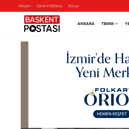
İletişim
Çerez Politikası
Künye
ANKARA
TBMM
Y
İletişim
Çerez Politikası
Künye
Ankara
TBMM
Yerel Yönetimler
Cumhurbaşkanlığı