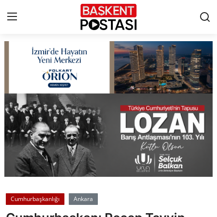
İletişim
Çerez Politikası
Künye
Ankara
TBMM
Yerel Yönetimler
Cumhurbaşkanlığı
Ankara
Cumhurbaşkanlığı