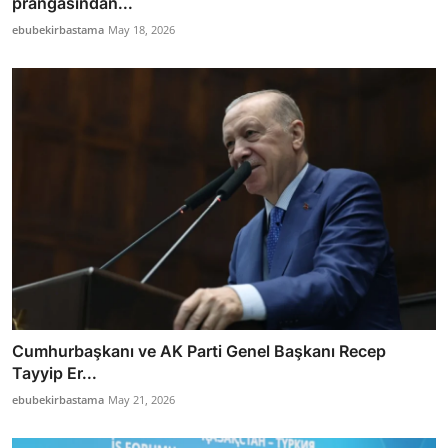
prangasından...
ebubekirbastama
May 18, 2026
Cumhurbaşkanı ve AK Parti Genel Başkanı Recep
Tayyip Er...
ebubekirbastama
May 21, 2026