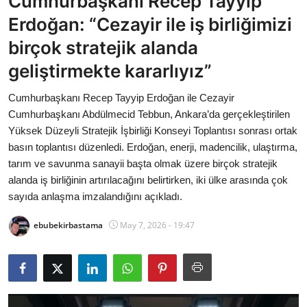
Cumhurbaşkanı Recep Tayyip
Bakanlıklar
Erdoğan: “Cezayir ile iş birliğimizi
birçok stratejik alanda
Siyasi Partiler
geliştirmekte kararlıyız”
Mülki İdare
Cumhurbaşkanı Recep Tayyip Erdoğan ile Cezayir
Cumhurbaşkanı Abdülmecid Tebbun, Ankara’da gerçekleştirilen
Toplum ve Yaşam
Yüksek Düzeyli Stratejik İşbirliği Konseyi Toplantısı sonrası ortak
basın toplantısı düzenledi. Erdoğan, enerji, madencilik, ulaştırma,
Sivil Toplum Kuruluşları
tarım ve savunma sanayii başta olmak üzere birçok stratejik
alanda iş birliğinin artırılacağını belirtirken, iki ülke arasında çok
Kamu Kurumları ve Üst Kurullar
sayıda anlaşma imzalandığını açıkladı.
Resmi Reklamlar
ebubekirbastama
May 7, 2026 - 19:47