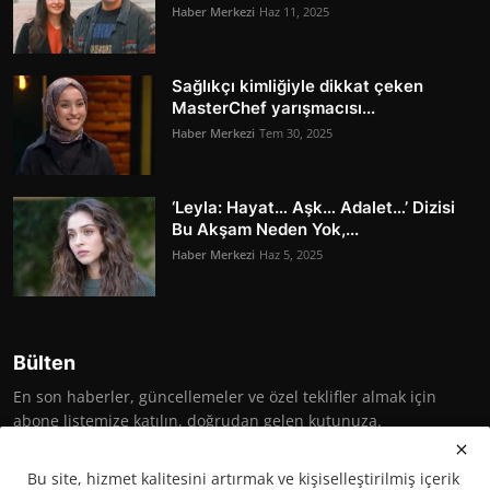
Haber Merkezi
Haz 11, 2025
Sağlıkçı kimliğiyle dikkat çeken
MasterChef yarışmacısı...
Haber Merkezi
Tem 30, 2025
‘Leyla: Hayat… Aşk… Adalet…’ Dizisi
Bu Akşam Neden Yok,...
Haber Merkezi
Haz 5, 2025
Bülten
En son haberler, güncellemeler ve özel teklifler almak için
abone listemize katılın, doğrudan gelen kutunuza.
Abone Ol
Bu site, hizmet kalitesini artırmak ve kişiselleştirilmiş içerik