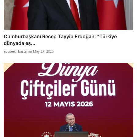
Cumhurbaşkanı Recep Tayyip Erdoğan: “Türkiye
dünyada eş...
ebubekirbastama
May 27, 2026