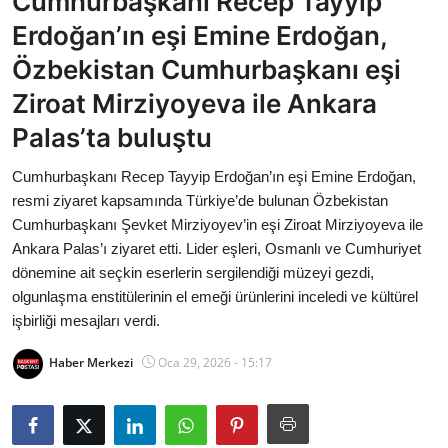
Cumhurbaşkanı Recep Tayyip
Bakanlıklar
Erdoğan’ın eşi Emine Erdoğan,
Özbekistan Cumhurbaşkanı eşi
Siyasi Partiler
Ziroat Mirziyoyeva ile Ankara
Mülki İdare
Palas’ta buluştu
Toplum ve Yaşam
Cumhurbaşkanı Recep Tayyip Erdoğan’ın eşi Emine Erdoğan,
resmi ziyaret kapsamında Türkiye’de bulunan Özbekistan
Sivil Toplum Kuruluşları
Cumhurbaşkanı Şevket Mirziyoyev’in eşi Ziroat Mirziyoyeva ile
Ankara Palas’ı ziyaret etti. Lider eşleri, Osmanlı ve Cumhuriyet
Kamu Kurumları ve Üst Kurullar
dönemine ait seçkin eserlerin sergilendiği müzeyi gezdi,
olgunlaşma enstitülerinin el emeği ürünlerini inceledi ve kültürel
Resmi Reklamlar
işbirliği mesajları verdi.
Haber Merkezi
Oca 29, 2026 - 15:17