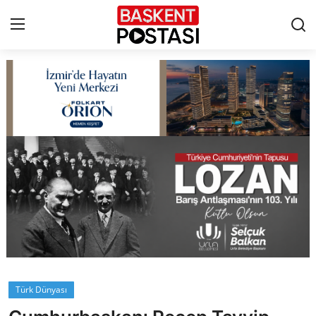
İletişim
Çerez Politikası
Künye
Ankara
TBMM
Yerel Yönetimler
Türk Dünyası
Cumhurbaşkanlığı