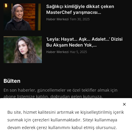
Sağlıkçı kimliğiyle dikkat çeken
MasterChef yarışmacısı...
Haber Merkezi
Tem 30, 2025
‘Leyla: Hayat… Aşk… Adalet…’ Dizisi
Bu Akşam Neden Yok,...
Haber Merkezi
Haz 5, 2025
Bülten
En son haberler, güncellemeler ve özel teklifler almak için
abone listemize katılın, doğrudan gelen kutunuza.
Abone Ol
Bu site, hizmet kalitesini artırmak ve kişiselleştirilmiş içerik
sunmak için çerezleri kullanmaktadır. Siteyi kullanmaya
devam ederek çerez kullanımını kabul etmiş olursunuz.