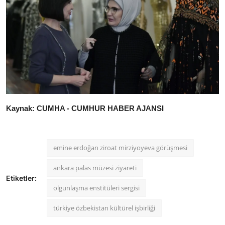
Kaynak: CUMHA - CUMHUR HABER AJANSI
emine erdoğan ziroat mirziyoyeva görüşmesi
ankara palas müzesi ziyareti
Etiketler:
olgunlaşma enstitüleri sergisi
türkiye özbekistan kültürel işbirliği