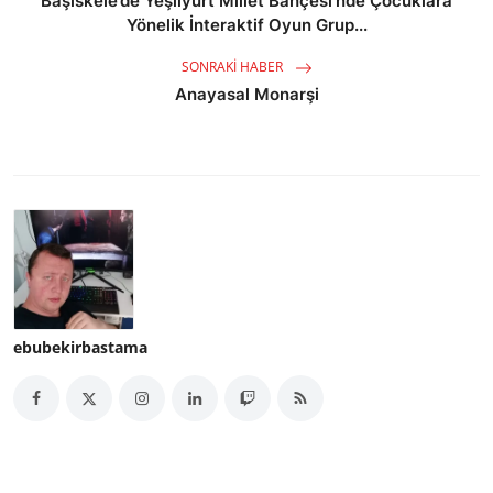
Başiskele’de Yeşilyurt Millet Bahçesi’nde Çocuklara
Yönelik İnteraktif Oyun Grup...
SONRAKI HABER
Anayasal Monarşi
ebubekirbastama