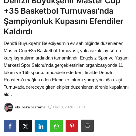
Denizli Büyükşehir Master Cup
Bakanlıklar
+35 Basketbol Turnuvası’nda
Şampiyonluk Kupasını Efendiler
Siyasi Partiler
Kaldırdı
Mülki İdare
Denizli Büyükşehir Belediyesi’nin ev sahipliğinde düzenlenen
Master Cup +35 Basketbol Turnuvası, yaklaşık iki ay süren
Toplum ve Yaşam
karşılaşmaların ardından tamamlandı. Engelsiz Spor ve Yaşam
Merkezi Spor Salonu’nda gerçekleştirilen organizasyonda 11
Sivil Toplum Kuruluşları
takım ve 165 sporcu mücadele ederken, finalde Denizli
Roosters’ı mağlup eden Efendiler takımı şampiyonluğa ulaştı.
Kamu Kurumları ve Üst Kurullar
Turnuvada dereceye giren ekipler düzenlenen törenle kupalarını
aldı.
Resmi Reklamlar
ebubekirbastama
Haz 8, 2026 - 21:51