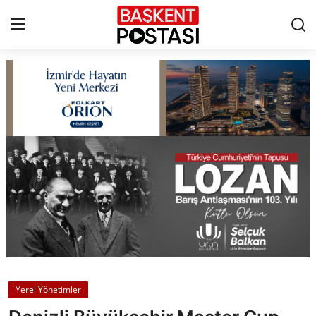
İletişim
Çerez Politikası
Künye
Ankara
TBMM
Yerel Yönetimler
Yerel Yönetimler
Cumhurbaşkanlığı