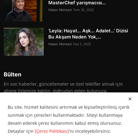
MasterChef yarışmacısı...
Haber Merkezi
Tem 30, 2025
‘Leyla: Hayat… Aşk… Adalet…’ Dizisi
Bu Akşam Neden Yok,...
Haber Merkezi
Haz 5, 2025
Bülten
En son haberler, güncellemeler ve özel teklifler almak için
abone listemize katılın, doğrudan gelen kutunuza.
Abone Ol
Bu site, hizmet kalitesini artırmak ve kişiselleştirilmiş içerik
sunmak için çerezleri kullanmaktadır. Siteyi kullanmaya
devam ederek çerez kullanımını kabul etmiş olursunuz.
Detaylar için
[Çerez Politikası]
'nı inceleyebilirsiniz.
© 2016 Başkent Postası. Tüm hakları saklıdır.