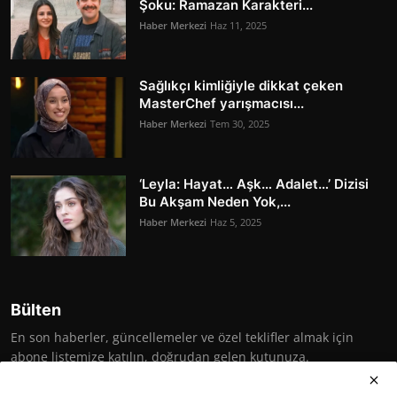
Şoku: Ramazan Karakteri...
Haber Merkezi
Haz 11, 2025
Sağlıkçı kimliğiyle dikkat çeken
MasterChef yarışmacısı...
Haber Merkezi
Tem 30, 2025
‘Leyla: Hayat… Aşk… Adalet…’ Dizisi
Bu Akşam Neden Yok,...
Haber Merkezi
Haz 5, 2025
Bülten
En son haberler, güncellemeler ve özel teklifler almak için
abone listemize katılın, doğrudan gelen kutunuza.