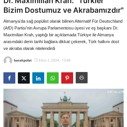
Dr. Maximilian Krah: "Türkler
Bakanlıklar
Bizim Dostumuz ve Akrabamızdır"
Siyasi Partiler
Almanya'da sağ popülist olarak bilinen Alternatif Für Deutschland
(AfD) Partisi'nin Avrupa Parlamentosu üyesi ve eş başkanı Dr.
Mülki İdare
Maximilian Krah, yaptığı bir açıklamada Türkiye ile Almanya
arasındaki derin tarihi bağlara dikkat çekerek, Türk halkını dost
Toplum ve Yaşam
ve akraba olarak nitelendirdi
basakpolat
Ekim 2, 2024 - 13:46
Sivil Toplum Kuruluşları
Kamu Kurumları ve Üst Kurullar
Resmi Reklamlar