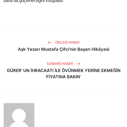
daha da güçleneceğini vurguladı.
ÖNCEKI HABER
Aşk Yazarı Mustafa Çifci'nin Başarı Hikâyesi
SONRAKI HABER
GÜRER’ UN İHRACAATI İLE ÖVÜNMEK YERİNE EKMEĞİN
FİYATINA BAKIN’