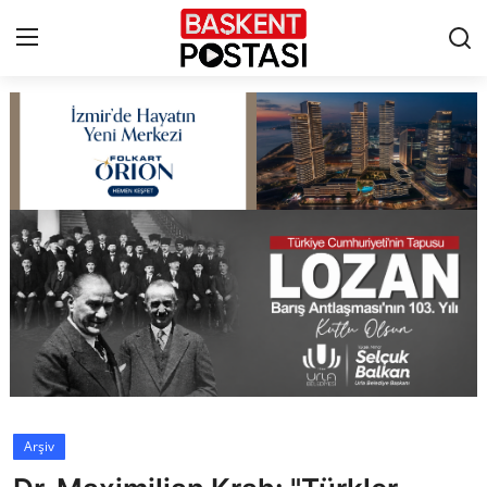
İletişim
Çerez Politikası
Künye
Ankara
TBMM
Yerel Yönetimler
Arşiv
Cumhurbaşkanlığı