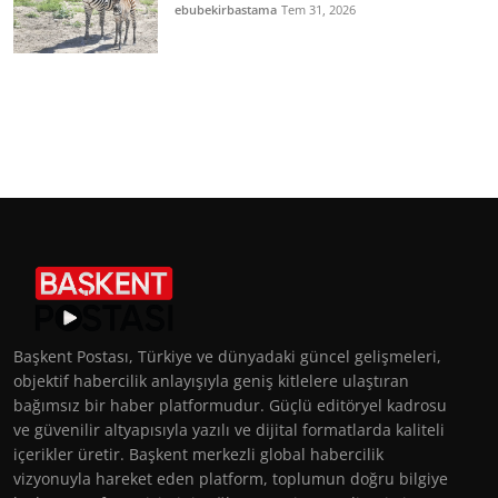
ebubekirbastama
Tem 31, 2026
Başkent Postası, Türkiye ve dünyadaki güncel gelişmeleri,
objektif habercilik anlayışıyla geniş kitlelere ulaştıran
bağımsız bir haber platformudur. Güçlü editöryel kadrosu
ve güvenilir altyapısıyla yazılı ve dijital formatlarda kaliteli
içerikler üretir. Başkent merkezli global habercilik
vizyonuyla hareket eden platform, toplumun doğru bilgiye