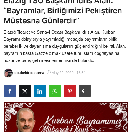
Elazığ TSO Başkanı İdris Alan:
Bakanlıklar
“Bayramlar, Birliğimizi Pekiştiren
Müstesna Günlerdir”
Siyasi Partiler
Elazığ Ticaret ve Sanayi Odası Başkanı İdris Alan, Kurban
Mülki İdare
Bayramı dolayısıyla yayımladığı mesajda bayramların birlik,
beraberlik ve dayanışma duygularını güçlendirdiğini belirtti. Alan,
Toplum ve Yaşam
bayramın başta Gazze olmak üzere tüm İslam coğrafyasına
huzur ve barış getirmesi temennisinde bulundu.
Sivil Toplum Kuruluşları
ebubekirbastama
May 25, 2026 - 18:31
Kamu Kurumları ve Üst Kurullar
Resmi Reklamlar