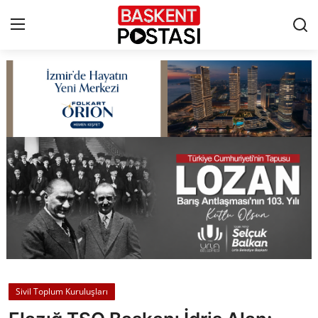
İletişim
Çerez Politikası
Künye
Ankara
TBMM
Yerel Yönetimler
Sivil Toplum Kuruluşları
Cumhurbaşkanlığı