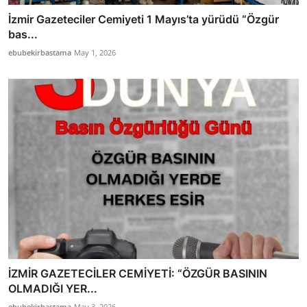
İzmir Gazeteciler Cemiyeti 1 Mayıs’ta yürüdü “Özgür
bas...
ebubekirbastama
May 1, 2026
İZMİR GAZETECİLER CEMİYETİ: “ÖZGÜR BASININ
OLMADIĞI YER...
ebubekirbastama
May 3, 2026