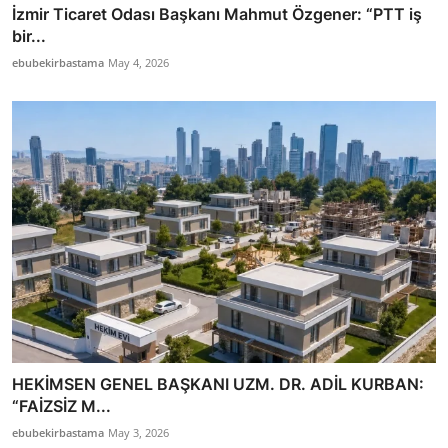
İzmir Ticaret Odası Başkanı Mahmut Özgener: “PTT iş
bir...
ebubekirbastama
May 4, 2026
HEKİMSEN GENEL BAŞKANI UZM. DR. ADİL KURBAN:
“FAİZSİZ M...
ebubekirbastama
May 3, 2026