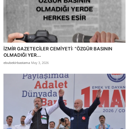
İZMİR GAZETECİLER CEMİYETİ: “ÖZGÜR BASININ
OLMADIĞI YER...
ebubekirbastama
May 3, 2026