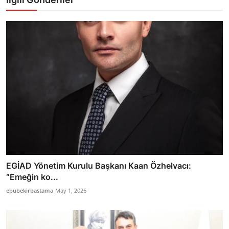
EGİAD Yönetim Kurulu Başkanı Kaan Özhelvacı:
“Emeğin ko...
ebubekirbastama
May 1, 2026