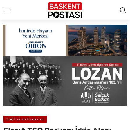
İletişim
Çerez Politikası
Künye
Ankara
TBMM
Yerel Yönetimler
Sivil Toplum Kuruluşları
Cumhurbaşkanlığı