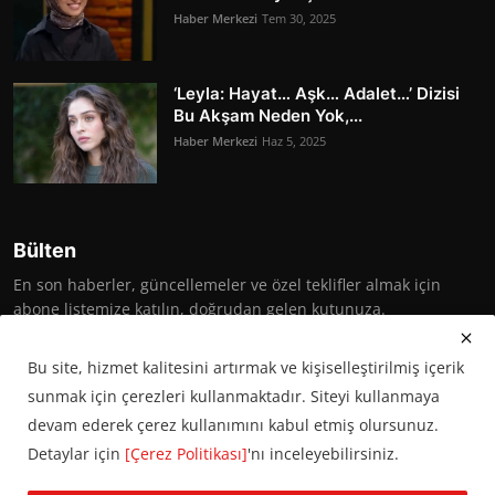
Haber Merkezi
Tem 30, 2025
‘Leyla: Hayat… Aşk… Adalet…’ Dizisi
Bu Akşam Neden Yok,...
Haber Merkezi
Haz 5, 2025
Bülten
En son haberler, güncellemeler ve özel teklifler almak için
abone listemize katılın, doğrudan gelen kutunuza.
Abone Ol
Bu site, hizmet kalitesini artırmak ve kişiselleştirilmiş içerik
sunmak için çerezleri kullanmaktadır. Siteyi kullanmaya
devam ederek çerez kullanımını kabul etmiş olursunuz.
Detaylar için
[Çerez Politikası]
'nı inceleyebilirsiniz.
© 2016 Başkent Postası. Tüm hakları saklıdır.