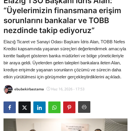
Elazığ TSO Başkanı İdris Alan:
Bakanlıklar
“Üyelerimizin finansmana erişim
sorunlarını bankalar ve TOBB
Siyasi Partiler
nezdinde takip ediyoruz”
Mülki İdare
Elazığ Ticaret ve Sanayi Odası Başkanı İdris Alan, TOBB Nefes
Kredisi kapsamında yaşanan süreçleri değerlendirmek amacıyla
Toplum ve Yaşam
kentte faaliyet gösteren banka müdürleri ve bölge yöneticileriyle
bir araya geldi. Üyelerden gelen talepleri bankalara ileten Alan,
Sivil Toplum Kuruluşları
krediye erişimde yaşanan sorunların çözümü ve sürecin daha
etkin yürütülmesi için görüşmeler gerçekleştirdiklerini açıkladı.
Kamu Kurumları ve Üst Kurullar
ebubekirbastama
Haz 16, 2026 - 17:53
Resmi Reklamlar