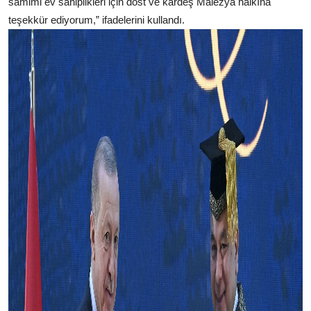
samimi ev sahiplikleri için dost ve kardeş Malezya halkına
teşekkür ediyorum,” ifadelerini kullandı.