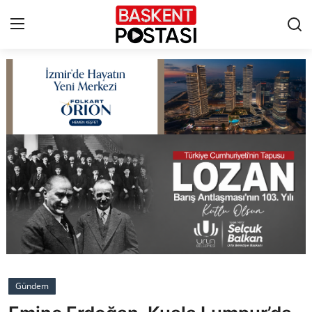
İletişim
Çerez Politikası
Künye
Ankara
TBMM
Yerel Yönetimler
Gündem
Cumhurbaşkanlığı