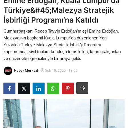
Emine Erdoğan, Kuala Lumpur’da
Bakanlıklar
Türkiye&#45;Malezya Stratejik
İşbirliği Programı’na Katıldı
Siyasi Partiler
Cumhurbaşkanı Recep Tayyip Erdoğan’ın eşi Emine Erdoğan,
Mülki İdare
Malezya’nın başkenti Kuala Lumpur’da düzenlenen Yeni
Yüzyılda Türkiye-Malezya Stratejik İşbirliği Programı
Toplum ve Yaşam
kapsamında, sivil toplum kuruluşu temsilcileri, kamu çalışanları
ve üniversite öğrencileriyle bir araya geldi.
Sivil Toplum Kuruluşları
Haber Merkezi
Şub 10, 2025 - 18:05
Kamu Kurumları ve Üst Kurullar
Resmi Reklamlar