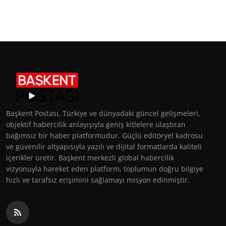
Başkent Postası, Türkiye ve dünyadaki güncel gelişmeleri,
objektif habercilik anlayışıyla geniş kitlelere ulaştıran
bağımsız bir haber platformudur. Güçlü editöryel kadrosu
ve güvenilir altyapısıyla yazılı ve dijital formatlarda kaliteli
içerikler üretir. Başkent merkezli global habercilik
vizyonuyla hareket eden platform, toplumun doğru bilgiye
hızlı ve tarafsız erişimini sağlamayı misyon edinmiştir.