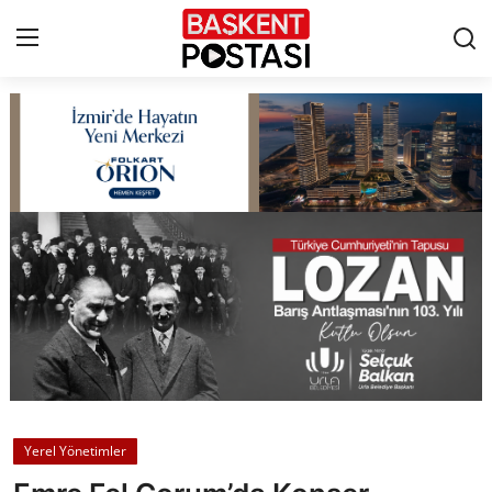
İletişim
Çerez Politikası
Künye
Ankara
TBMM
Yerel Yönetimler
Yerel Yönetimler
Cumhurbaşkanlığı