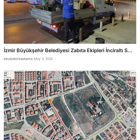
İzmir Büyükşehir Belediyesi Zabıta Ekipleri İnciraltı S...
ebubekirbastama
May 3, 2026