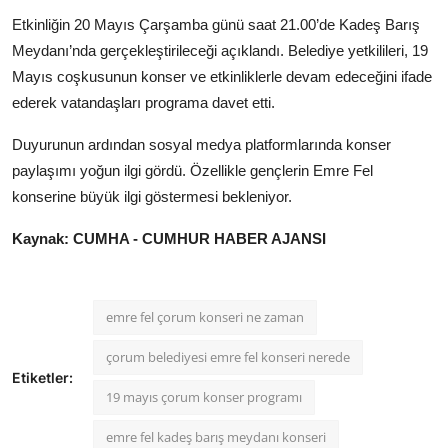
Etkinliğin 20 Mayıs Çarşamba günü saat 21.00’de Kadeş Barış
Meydanı’nda gerçekleştirileceği açıklandı. Belediye yetkilileri, 19
Mayıs coşkusunun konser ve etkinliklerle devam edeceğini ifade
ederek vatandaşları programa davet etti.
Duyurunun ardından sosyal medya platformlarında konser
paylaşımı yoğun ilgi gördü. Özellikle gençlerin Emre Fel
konserine büyük ilgi göstermesi bekleniyor.
Kaynak: CUMHA - CUMHUR HABER AJANSI
emre fel çorum konseri ne zaman
çorum belediyesi emre fel konseri nerede
Etiketler:
19 mayıs çorum konser programı
emre fel kadeş barış meydanı konseri