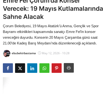
Emre Fel Çorum’da Konser
Bakanlıklar
Verecek: 19 Mayıs Kutlamalarında
Sahne Alacak
Siyasi Partiler
Çorum Belediyesi, 19 Mayıs Atatürk’ü Anma, Gençlik ve Spor
Mülki İdare
Bayramı etkinlikleri kapsamında sanatçı Emre Fel’in konser
vereceğini duyurdu. Konserin 20 Mayıs Çarşamba günü saat
Toplum ve Yaşam
21.00’de Kadeş Barış Meydanı’nda düzenleneceği açıklandı.
Sivil Toplum Kuruluşları
ebubekirbastama
May 12, 2026 - 10:28
Kamu Kurumları ve Üst Kurullar
Resmi Reklamlar