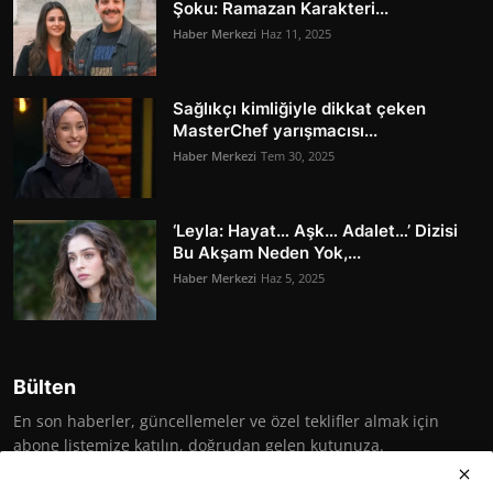
Şoku: Ramazan Karakteri...
Haber Merkezi
Haz 11, 2025
Sağlıkçı kimliğiyle dikkat çeken
MasterChef yarışmacısı...
Haber Merkezi
Tem 30, 2025
‘Leyla: Hayat… Aşk… Adalet…’ Dizisi
Bu Akşam Neden Yok,...
Haber Merkezi
Haz 5, 2025
Bülten
En son haberler, güncellemeler ve özel teklifler almak için
abone listemize katılın, doğrudan gelen kutunuza.