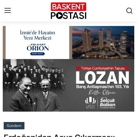
İletişim
Çerez Politikası
Künye
Ankara
TBMM
Yerel Yönetimler
Gündem
Cumhurbaşkanlığı