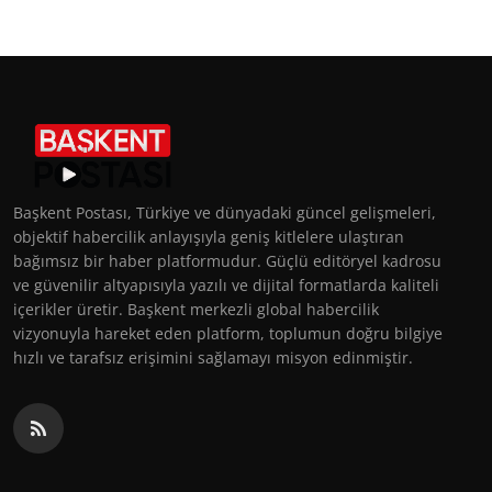
Başkent Postası, Türkiye ve dünyadaki güncel gelişmeleri,
objektif habercilik anlayışıyla geniş kitlelere ulaştıran
bağımsız bir haber platformudur. Güçlü editöryel kadrosu
ve güvenilir altyapısıyla yazılı ve dijital formatlarda kaliteli
içerikler üretir. Başkent merkezli global habercilik
vizyonuyla hareket eden platform, toplumun doğru bilgiye
hızlı ve tarafsız erişimini sağlamayı misyon edinmiştir.