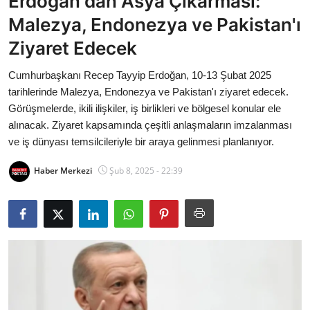
Erdoğan'dan Asya Çıkarması:
Bakanlıklar
Malezya, Endonezya ve Pakistan'ı
Ziyaret Edecek
Siyasi Partiler
Cumhurbaşkanı Recep Tayyip Erdoğan, 10-13 Şubat 2025
Mülki İdare
tarihlerinde Malezya, Endonezya ve Pakistan'ı ziyaret edecek.
Görüşmelerde, ikili ilişkiler, iş birlikleri ve bölgesel konular ele
Toplum ve Yaşam
alınacak. Ziyaret kapsamında çeşitli anlaşmaların imzalanması
ve iş dünyası temsilcileriyle bir araya gelinmesi planlanıyor.
Sivil Toplum Kuruluşları
Haber Merkezi
Şub 8, 2025 - 22:39
Kamu Kurumları ve Üst Kurullar
Resmi Reklamlar