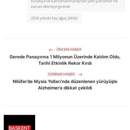
Kütahya ve Kahramanmaraş’taki yeni yatırımlar ne
zaman devreye girecek
2024 yılında kaç ağaç dikildi
ÖNCEKI HABER
Gerede Panayırına 1 Milyonun Üzerinde Katılım Oldu,
Tarihi Etkinlik Rekor Kırdı
SONRAKI HABER
Nilüfer’de Mysia Yolları’nda düzenlenen yürüyüşle
Alzheimer’a dikkat çekildi