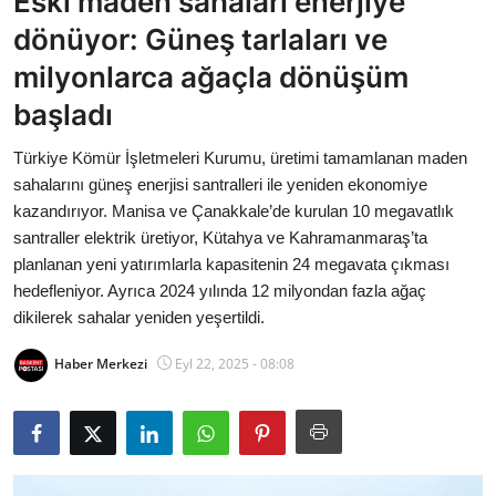
Eski maden sahaları enerjiye
Bakanlıklar
dönüyor: Güneş tarlaları ve
milyonlarca ağaçla dönüşüm
Siyasi Partiler
başladı
Mülki İdare
Türkiye Kömür İşletmeleri Kurumu, üretimi tamamlanan maden
sahalarını güneş enerjisi santralleri ile yeniden ekonomiye
Toplum ve Yaşam
kazandırıyor. Manisa ve Çanakkale’de kurulan 10 megavatlık
santraller elektrik üretiyor, Kütahya ve Kahramanmaraş’ta
Sivil Toplum Kuruluşları
planlanan yeni yatırımlarla kapasitenin 24 megavata çıkması
hedefleniyor. Ayrıca 2024 yılında 12 milyondan fazla ağaç
Kamu Kurumları ve Üst Kurullar
dikilerek sahalar yeniden yeşertildi.
Resmi Reklamlar
Haber Merkezi
Eyl 22, 2025 - 08:08