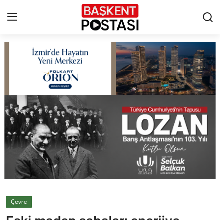
İletişim
Çerez Politikası
Künye
Ankara
TBMM
Yerel Yönetimler
Çevre
Cumhurbaşkanlığı