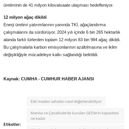
üretiminin de 41 milyon kilovatsaate ulaşması hedefleniyor.
12 milyon ağaç dikildi
Enerji üretimi yatırımlarının yanında TKİ, ağaçlandırma
çalışmalarını da sürdürüyor. 2024 yılı içinde 6 bin 265 hektarlık
alanda farklı türlerden toplam 12 milyon 83 bin 984 ağaç dikildi.
Bu çalışmalarla karbon emisyonlarının azaltılmasına ve iklim
değişikliğiyle mücadeleye katkı sağlandığı belirtildi.
Kaynak: CUMHA - CUMHUR HABER AJANSI
Eski maden sahaları nasıl değerlendiriliyor
Manisa ve Çanakkale’de kurulan GES’lerin kapasitesi
ne kadar
Etiketler: