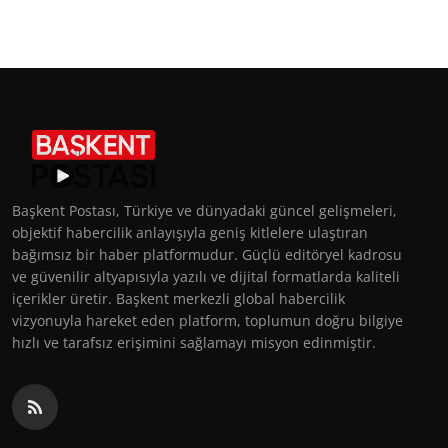
Başkent Postası, Türkiye ve dünyadaki güncel gelişmeleri,
objektif habercilik anlayışıyla geniş kitlelere ulaştıran
bağımsız bir haber platformudur. Güçlü editöryel kadrosu
ve güvenilir altyapısıyla yazılı ve dijital formatlarda kaliteli
içerikler üretir. Başkent merkezli global habercilik
vizyonuyla hareket eden platform, toplumun doğru bilgiye
hızlı ve tarafsız erişimini sağlamayı misyon edinmiştir.