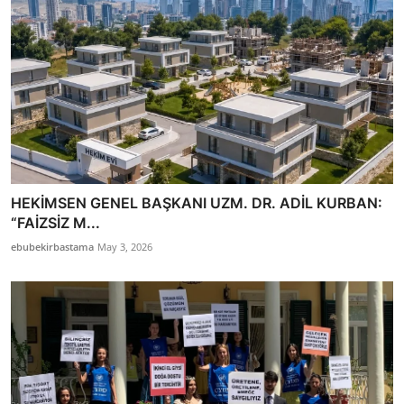
HEKİMSEN GENEL BAŞKANI UZM. DR. ADİL KURBAN:
“FAİZSİZ M...
ebubekirbastama
May 3, 2026