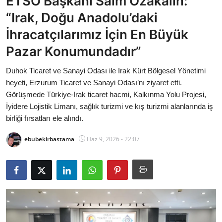
ETSO Başkanı Saim Özakalın:
Bakanlıklar
“Irak, Doğu Anadolu’daki
İhracatçılarımız İçin En Büyük
Siyasi Partiler
Pazar Konumundadır”
Mülki İdare
Duhok Ticaret ve Sanayi Odası ile Irak Kürt Bölgesel Yönetimi
heyeti, Erzurum Ticaret ve Sanayi Odası’nı ziyaret etti.
Toplum ve Yaşam
Görüşmede Türkiye-Irak ticaret hacmi, Kalkınma Yolu Projesi,
İyidere Lojistik Limanı, sağlık turizmi ve kış turizmi alanlarında iş
Sivil Toplum Kuruluşları
birliği fırsatları ele alındı.
Kamu Kurumları ve Üst Kurullar
ebubekirbastama
Haz 9, 2026 - 22:07
Resmi Reklamlar