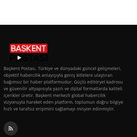
Başkent Postası, Türkiye ve dünyadaki güncel gelişmeleri,
objektif habercilik anlayışıyla geniş kitlelere ulaştıran
bağımsız bir haber platformudur. Güçlü editöryel kadrosu
ve güvenilir altyapısıyla yazılı ve dijital formatlarda kaliteli
içerikler üretir. Başkent merkezli global habercilik
vizyonuyla hareket eden platform, toplumun doğru bilgiye
hızlı ve tarafsız erişimini sağlamayı misyon edinmiştir.