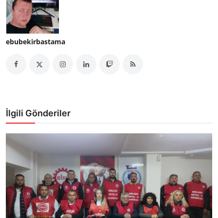
ebubekirbastama
İlgili Gönderiler