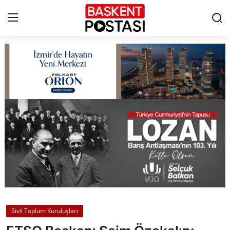
İletişim
Çerez Politikası
Künye
Ankara
TBMM
Yerel Yönetimler
Sivil Toplum Kuruluşları
Cumhurbaşkanlığı