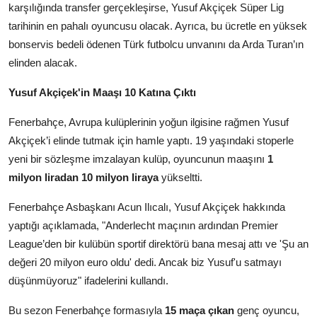
karşılığında transfer gerçekleşirse, Yusuf Akçiçek Süper Lig
tarihinin en pahalı oyuncusu olacak. Ayrıca, bu ücretle en yüksek
bonservis bedeli ödenen Türk futbolcu unvanını da Arda Turan’ın
elinden alacak.
Yusuf Akçiçek'in Maaşı 10 Katına Çıktı
Fenerbahçe, Avrupa kulüplerinin yoğun ilgisine rağmen Yusuf
Akçiçek’i elinde tutmak için hamle yaptı. 19 yaşındaki stoperle
yeni bir sözleşme imzalayan kulüp, oyuncunun maaşını
1
milyon liradan 10 milyon liraya
yükseltti.
Fenerbahçe Asbaşkanı Acun Ilıcalı, Yusuf Akçiçek hakkında
yaptığı açıklamada, "Anderlecht maçının ardından Premier
League’den bir kulübün sportif direktörü bana mesaj attı ve 'Şu an
değeri 20 milyon euro oldu' dedi. Ancak biz Yusuf'u satmayı
düşünmüyoruz" ifadelerini kullandı.
Bu sezon Fenerbahçe formasıyla
15 maça çıkan
genç oyuncu,