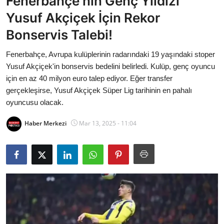
Fenerbahçe'nin Genç Yıldızı
Bakanlıklar
Yusuf Akçiçek İçin Rekor
Bonservis Talebi!
Siyasi Partiler
Fenerbahçe, Avrupa kulüplerinin radarındaki 19 yaşındaki stoper
Mülki İdare
Yusuf Akçiçek'in bonservis bedelini belirledi. Kulüp, genç oyuncu
için en az 40 milyon euro talep ediyor. Eğer transfer
Toplum ve Yaşam
gerçekleşirse, Yusuf Akçiçek Süper Lig tarihinin en pahalı
oyuncusu olacak.
Sivil Toplum Kuruluşları
Haber Merkezi
Mar 13, 2025 - 11:04
Kamu Kurumları ve Üst Kurullar
Resmi Reklamlar