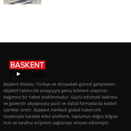
Başkent Postası, Türkiye ve dünyadaki güncel gelişmeleri,
objektif habercilik anlayışıyla geniş kitlelere ulaştıran
bağımsız bir haber platformudur. Güçlü editöryel kadrosu
ve güvenilir altyapısıyla yazılı ve dijital formatlarda kaliteli
içerikler üretir. Başkent merkezli global habercilik
vizyonuyla hareket eden platform, toplumun doğru bilgiye
hızlı ve tarafsız erişimini sağlamayı misyon edinmiştir.