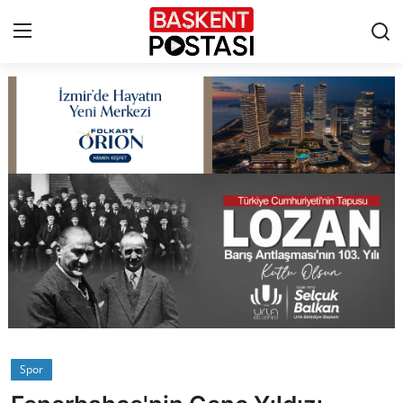
İletişim
Çerez Politikası
Künye
Ankara
TBMM
Yerel Yönetimler
Spor
Cumhurbaşkanlığı