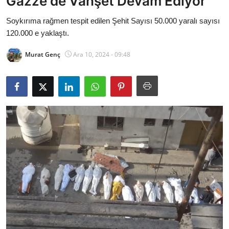
Gazze'de Vahşet Devam Ediyor
Bakanlıklar
Soykırıma rağmen tespit edilen Şehit Sayısı 50.000 yaralı sayısı
120.000 e yaklaştı.
Siyasi Partiler
Murat Genç
Ara 10, 2024 - 09:48
Mülki İdare
Toplum ve Yaşam
Sivil Toplum Kuruluşları
Kamu Kurumları ve Üst Kurullar
Resmi Reklamlar