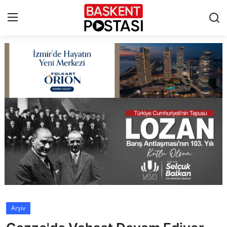
İletişim
Çerez Politikası
Künye
Ankara
TBMM
Yerel Yönetimler
Arşiv
Cumhurbaşkanlığı