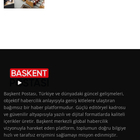
Başkent Postası, Türkiye ve dünyadaki güncel gelişmeleri,
objektif habercilik anlayışıyla geniş kitlelere ulaştıran
bağımsız bir haber platformudur. Güçlü editöryel kadrosu
ve güvenilir altyapısıyla yazılı ve dijital formatlarda kaliteli
içerikler üretir. Başkent merkezli global habercilik
vizyonuyla hareket eden platform, toplumun doğru bilgiye
hızlı ve tarafsız erişimini sağlamayı misyon edinmiştir.