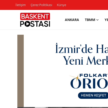
İletişim
Çerez Politikası
Künye
ANKARA
TBMM
Y
İletişim
Çerez Politikası
Künye
Ankara
TBMM
Yerel Yönetimler
Cumhurbaşkanlığı