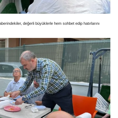
aberindekiler, değerli büyüklerle hem sohbet edip hatırlarını