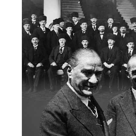
Bakanlıklar
Siyasi Partiler
Mülki İdare
Toplum ve Yaşam
Sivil Toplum Kuruluşları
Kamu Kurumları ve Üst Kurullar
Resmi Reklamlar