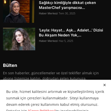
Sağlıkçı kimliğiyle dikkat çeken
MasterChef yarışmacısı...
Haber Merkezi
Tem 30, 2025
‘Leyla: Hayat… Aşk… Adalet…’ Dizisi
Bu Akşam Neden Yok,...
Haber Merkezi
Haz 5, 2025
Bülten
En son haberler, güncellemeler ve özel teklifler almak için
abone listemize katılın, doğrudan gelen kutunuza.
Abone Ol
Bu site, hizmet kalitesini artırmak ve kişiselleştirilmiş içerik
sunmak için çerezleri kullanmaktadır. Siteyi kullanmaya
devam ederek çerez kullanımını kabul etmiş olursunuz.
Detaylar için
[Çerez Politikası]
'nı inceleyebilirsiniz.