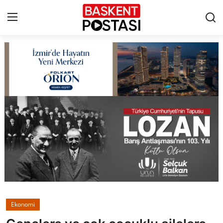
İletişim
Çerez Politikası
Künye
Ankara
TBMM
Yerel Yönetimler
Ekonomi
Cumhurbaşkanlığı