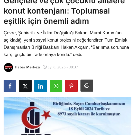
Gençlere ve çok çocuklu ailelere
Bakanlıklar
konut kontenjanı: Toplumsal
eşitlik için önemli adım
Siyasi Partiler
Çevre, Şehircilik ve İklim Değişikliği Bakanı Murat Kurum’un
Mülki İdare
açıkladığı yeni sosyal konut projesini değerlendiren Tüm Emlak
Danışmanları Birliği Başkanı Hakan Akçam, “Barınma sorununa
Toplum ve Yaşam
karşı güçlü bir irade ortaya kondu.” dedi.
Sivil Toplum Kuruluşları
Haber Merkezi
Eyl 8, 2025 - 08:37
Kamu Kurumları ve Üst Kurullar
Resmi Reklamlar