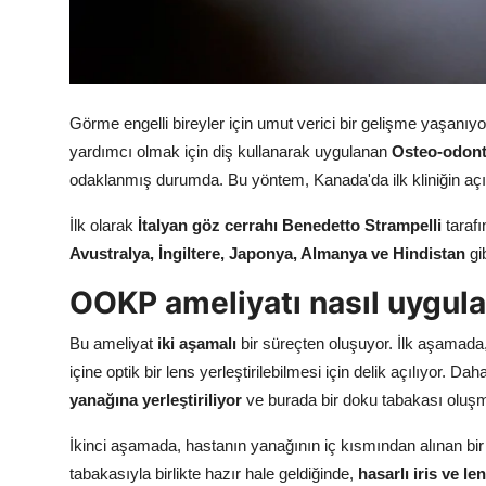
Görme engelli bireyler için umut verici bir gelişme yaşanıyo
yardımcı olmak için diş kullanarak uygulanan
Osteo-odont
odaklanmış durumda. Bu yöntem, Kanada'da ilk kliniğin açılm
İlk olarak
İtalyan göz cerrahı Benedetto Strampelli
tarafı
Avustralya, İngiltere, Japonya, Almanya ve Hindistan
gi
OOKP ameliyatı nasıl uygula
Bu ameliyat
iki aşamalı
bir süreçten oluşuyor. İlk aşamada
içine optik bir lens yerleştirilebilmesi için delik açılıyor. D
yanağına yerleştiriliyor
ve burada bir doku tabakası oluşm
İkinci aşamada, hastanın yanağının iç kısmından alınan bir d
tabakasıyla birlikte hazır hale geldiğinde,
hasarlı iris ve le