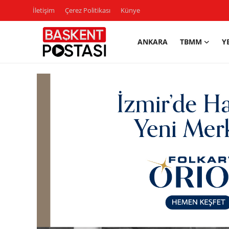
İletişim
Çerez Politikası
Künye
ANKARA
TBMM
Y
İletişim
Çerez Politikası
Künye
Ankara
TBMM
Yerel Yönetimler
Cumhurbaşkanlığı