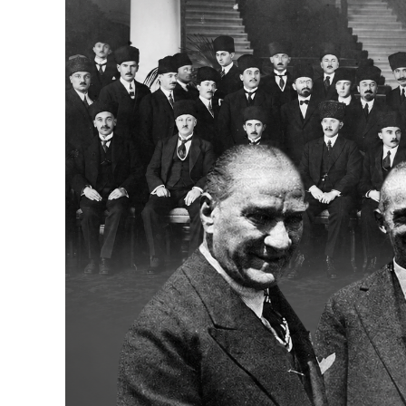
Bakanlıklar
Siyasi Partiler
Mülki İdare
Toplum ve Yaşam
Sivil Toplum Kuruluşları
Kamu Kurumları ve Üst Kurullar
Resmi Reklamlar