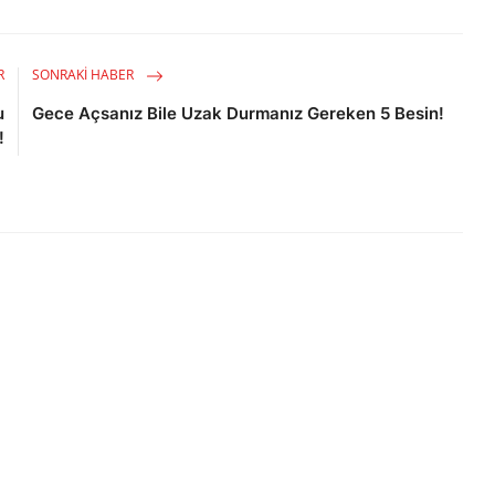
R
SONRAKI HABER
u
Gece Açsanız Bile Uzak Durmanız Gereken 5 Besin!
!