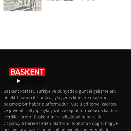
Başkent Postası, Türkiye ve dünyadaki güncel gelişmeleri,
objektif habercilik anlayışıyla geniş kitlelere ulaştıran
bağımsız bir haber platformudur. Güçlü editöryel kadrosu
ve güvenilir altyapısıyla yazılı ve dijital formatlarda kaliteli
içerikler üretir. Başkent merkezli global habercilik
vizyonuyla hareket eden platform, toplumun doğru bilgiye
hızlı ve tarafsız erişimini sağlamayı misyon edinmiştir.