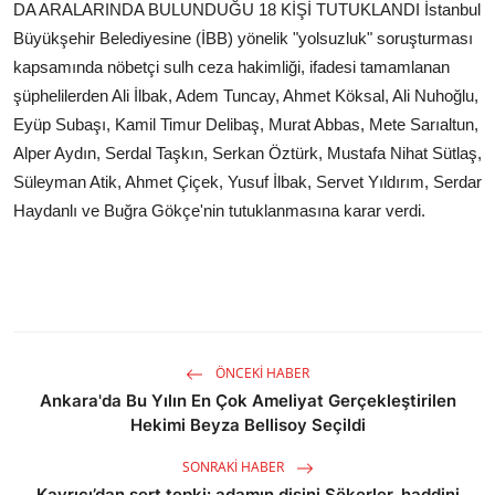
DA ARALARINDA BULUNDUĞU 18 KİŞİ TUTUKLANDI İstanbul
Büyükşehir Belediyesine (İBB) yönelik "yolsuzluk" soruşturması
kapsamında nöbetçi sulh ceza hakimliği, ifadesi tamamlanan
şüphelilerden Ali İlbak, Adem Tuncay, Ahmet Köksal, Ali Nuhoğlu,
Eyüp Subaşı, Kamil Timur Delibaş, Murat Abbas, Mete Sarıaltun,
Alper Aydın, Serdal Taşkın, Serkan Öztürk, Mustafa Nihat Sütlaş,
Süleyman Atik, Ahmet Çiçek, Yusuf İlbak, Servet Yıldırım, Serdar
Haydanlı ve Buğra Gökçe'nin tutuklanmasına karar verdi.
ÖNCEKI HABER
Ankara'da Bu Yılın En Çok Ameliyat Gerçekleştirilen
Hekimi Beyza Bellisoy Seçildi
SONRAKI HABER
Kayrıcı’dan sert tepki: adamın dişini Sökerler, haddini