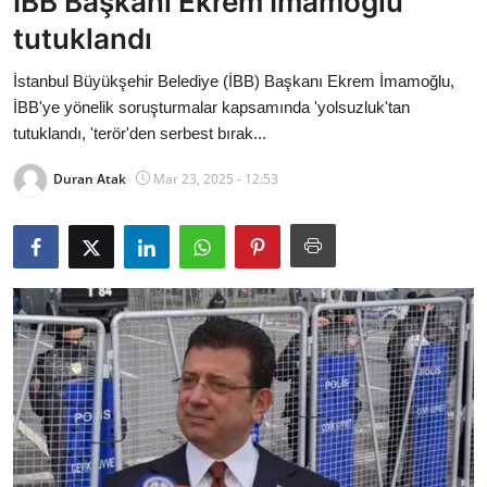
İBB Başkanı Ekrem İmamoğlu
Bakanlıklar
tutuklandı
Siyasi Partiler
İstanbul Büyükşehir Belediye (İBB) Başkanı Ekrem İmamoğlu,
İBB'ye yönelik soruşturmalar kapsamında 'yolsuzluk'tan
Mülki İdare
tutuklandı, 'terör'den serbest bırak...
Duran Atak
Mar 23, 2025 - 12:53
Toplum ve Yaşam
Sivil Toplum Kuruluşları
Kamu Kurumları ve Üst Kurullar
Resmi Reklamlar