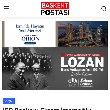
İletişim
Çerez Politikası
Künye
Ankara
TBMM
Yerel Yönetimler
Arşiv
Cumhurbaşkanlığı